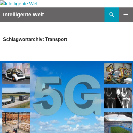
Zum
Inhalt
Suchen
Intelligente Welt
springen
PRIMÄR
MENÜ
Schlagwortarchiv: Transport