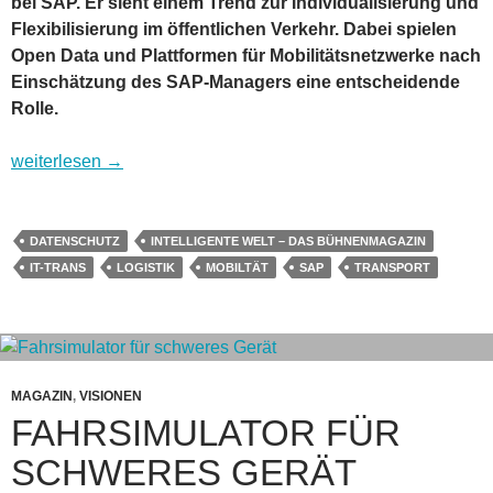
bei SAP. Er sieht einem Trend zur Individualisierung und
Flexibilisierung im öffentlichen Verkehr. Dabei spielen
Open Data und Plattformen für Mobilitätsnetzwerke nach
Einschätzung des SAP-Managers eine entscheidende
Rolle.
SAP und Open Data machen den öffentlichen Verkehr individue
weiterlesen
→
DATENSCHUTZ
INTELLIGENTE WELT – DAS BÜHNENMAGAZIN
IT-TRANS
LOGISTIK
MOBILTÄT
SAP
TRANSPORT
MAGAZIN
,
VISIONEN
FAHRSIMULATOR FÜR
SCHWERES GERÄT