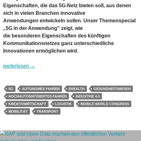
Eigenschaften, die das 5G-Netz bieten soll, aus denen
sich in vielen Branchen innovative
Anwendungen entwickeln sollen. Unser Themenspecial
„5G in der Anwendung“ zeigt, wie
die besonderen Eigenschaften des künftigen
Kommunikationsnetzes ganz unterschiedliche
Innovationen ermöglichen wird.
Revolution in vielen Branchen: Anwendungen für 5G
weiterlesen
→
5G
AUTONOMES FAHREN
EHEALTH
GESUNDHEITSWESEN
HOCHAUTOMATISIERTES FAHREN
INDUSTRIE 4.0
KREATIVWIRTSCHAFT
LOGISTIK
MOBILE WORLD CONGRESS
MOBILITÄT
TRANSPORT