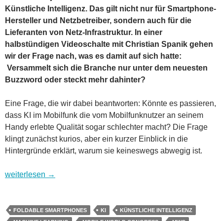
Künstliche Intelligenz. Das gilt nicht nur für Smartphone-
Hersteller und Netzbetreiber, sondern auch für die
Lieferanten von Netz-Infrastruktur. In einer
halbstündigen Videoschalte mit Christian Spanik gehen
wir der Frage nach, was es damit auf sich hatte:
Versammelt sich die Branche nur unter dem neuesten
Buzzword oder steckt mehr dahinter?
Eine Frage, die wir dabei beantworten: Könnte es passieren,
dass KI im Mobilfunk die vom Mobilfunknutzer an seinem
Handy erlebte Qualität sogar schlechter macht? Die Frage
klingt zunächst kurios, aber ein kurzer Einblick in die
Hintergründe erklärt, warum sie keineswegs abwegig ist.
Mobile World Congress 2024: Alles nur Show oder alles auf K
weiterlesen
→
FOLDABLE SMARTPHONES
KI
KÜNSTLICHE INTELLIGENZ