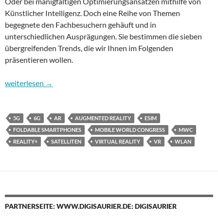
Oder bei manigfaltigen Optimierungsansätzen mithilfe von
Künstlicher Intelligenz. Doch eine Reihe von Themen
begegnete den Fachbesuchern gehäuft und in
unterschiedlichen Ausprägungen. Sie bestimmen die sieben
übergreifenden Trends, die wir Ihnen im Folgenden
präsentieren wollen.
Mobile World Congress 2023: Die wichtigsten Trends im Mobil
weiterlesen
→
5G
6G
AR
AUGMENTED REALITY
ESIM
FOLDABLE SMARTPHONES
MOBILE WORLD CONGRESS
MWC
REALITY+
SATELLITEN
VIRTUAL REALITY
VR
WLAN
PARTNERSEITE: WWW.DIGISAURIER.DE: DIGISAURIER