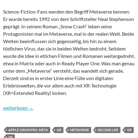
Science-Fiction-Fans werden den Begriff Metaverse kennen:
Er wurde bereits 1992 von dem Schriftsteller Neal Stephenson
geprägt. In seinem Roman „Snow Crash“ leben seine
Protagonisten mal im Metaverse, mal in der realen Welt. Beide
Welten beeinflussen sich gegenseitig, bis hin zu einem
tödlichen Virus, das sie in beiden Welten bedroht. Seitdem
wurde die Idee in etlichen Filmen und Romanen weitergedreht,
etwa in Matrix oder auch in Ready Player One. Was man genau
unter dem „Metaverse“ versteht, das wandelt sich gerade.
Derzeit sind es in erster Linie eine Fülle von digitalen
Erlebniswelten, die vor allem auch mit XR-Technologie
(XR=Extended Reality) locken.
Das Metaverse: Zwischen Traumwelt und Goldgrube
weiterlesen
→
APPLE VISON PRO. META
AR
METAVERSE
SECOND LIFE
VR
XR