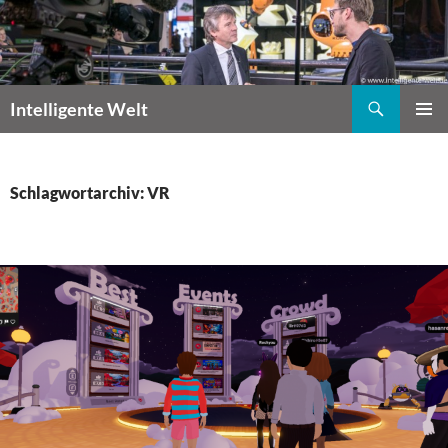
Zum
Inhalt
springen
Suchen
Intelligente Welt
PRIMÄR
MENÜ
Schlagwortarchiv: VR