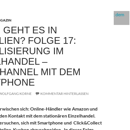
GAZIN
 GEHT ES IN
LIEN? FOLGE 17:
LISIERUNG IM
LHANDEL –
HANNEL MIT DEM
TPHONE
WOLFGANG KORNE
KOMMENTAR HINTERLASSEN
rwischen sich: Online-Händler wie Amazon und
den Kontakt mit dem stationären Einzelhandel.
versuchen, sich mit Smartphone und Click&Collect
Online-Kuchen abzuschneiden. In dieser Folge