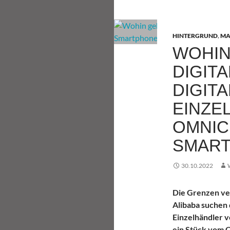
HINTERGRUND
,
MA
WOHIN
DIGITA
DIGITA
EINZE
OMNIC
SMAR
30.10.2022
Die Grenzen ve
Alibaba suchen 
Einzelhändler 
ein Stück vom 