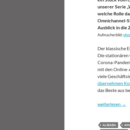
unserer Serie „
welche Rolle da
Omnichannel-Str
Ausblick in die 
Aufmacherbild:
pho
Der klassische E
Die stationären 
Corona-Pandemi
mit den Online-
viele Geschäftsi
übernehmen Ko
das Beste aus b
Wohin geht es in
weiterlesen
→
ALIBABA
AM