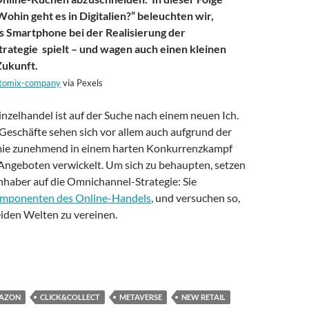
Wohin geht es in Digitalien?“ beleuchten wir,
s Smartphone bei der Realisierung der
ategie spielt – und wagen auch einen kleinen
Zukunft.
tomix-company
via Pexels
inzelhandel ist auf der Suche nach einem neuen Ich.
Geschäfte sehen sich vor allem auch aufgrund der
e zunehmend in einem harten Konkurrenzkampf
Angeboten verwickelt. Um sich zu behaupten, setzen
nhaber auf die Omnichannel-Strategie: Sie
mponenten des Online-Handels
, und versuchen so,
eiden Welten zu vereinen.
 Digitalien? Folge 17: Digitalisierung im Einzelhandel – Omnich
AZON
CLICK&COLLECT
METAVERSE
NEW RETAIL