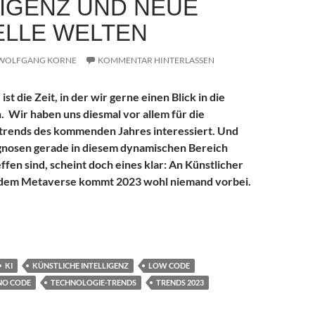
LIGENZ UND NEUE
ELLE WELTEN
WOLFGANG KORNE
KOMMENTAR HINTERLASSEN
st die Zeit, in der wir gerne einen Blick in die
 Wir haben uns diesmal vor allem für die
strends des kommenden Jahres interessiert. Und
nosen gerade in diesem dynamischen Bereich
ffen sind, scheint doch eines klar: An Künstlicher
d dem Metaverse kommt 2023 wohl niemand vorbei.
trends 2023: Künstliche Intelligenz und neue virtuelle Welten
KI
KÜNSTLICHE INTELLIGENZ
LOW CODE
NO CODE
TECHNOLOGIE-TRENDS
TRENDS 2023