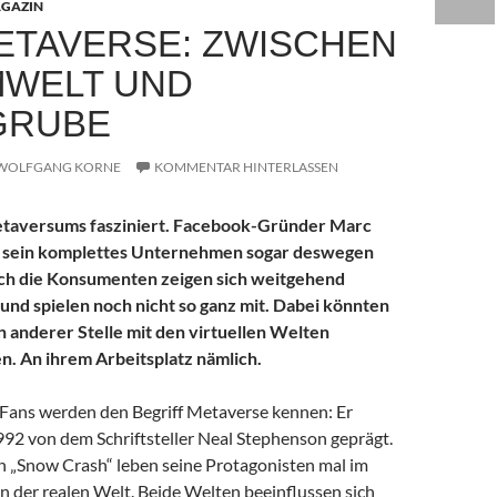
GAZIN
ETAVERSE: ZWISCHEN
WELT UND
GRUBE
WOLFGANG KORNE
KOMMENTAR HINTERLASSEN
etaversums fasziniert. Facebook-Gründer Marc
 sein komplettes Unternehmen sogar deswegen
h die Konsumenten zeigen sich weitgehend
 und spielen noch nicht so ganz mit. Dabei könnten
an anderer Stelle mit den virtuellen Welten
. An ihrem Arbeitsplatz nämlich.
-Fans werden den Begriff Metaverse kennen: Er
992 von dem Schriftsteller Neal Stephenson geprägt.
 „Snow Crash“ leben seine Protagonisten mal im
n der realen Welt. Beide Welten beeinflussen sich