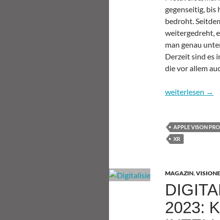
gegenseitig, bis
bedroht. Seitde
weitergedreht, 
man genau unter
Derzeit sind es i
die vor allem au
Das Metaverse:
weiterlesen
→
APPLE VISON PRO
XR
MAGAZIN
,
VISION
DIGIT
2023: