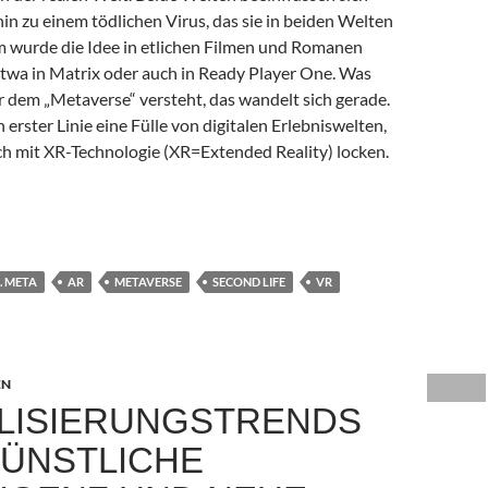
 hin zu einem tödlichen Virus, das sie in beiden Welten
m wurde die Idee in etlichen Filmen und Romanen
etwa in Matrix oder auch in Ready Player One. Was
 dem „Metaverse“ versteht, das wandelt sich gerade.
n erster Linie eine Fülle von digitalen Erlebniswelten,
ch mit XR-Technologie (XR=Extended Reality) locken.
 Zwischen Traumwelt und Goldgrube
. META
AR
METAVERSE
SECOND LIFE
VR
EN
ALISIERUNGSTRENDS
 KÜNSTLICHE