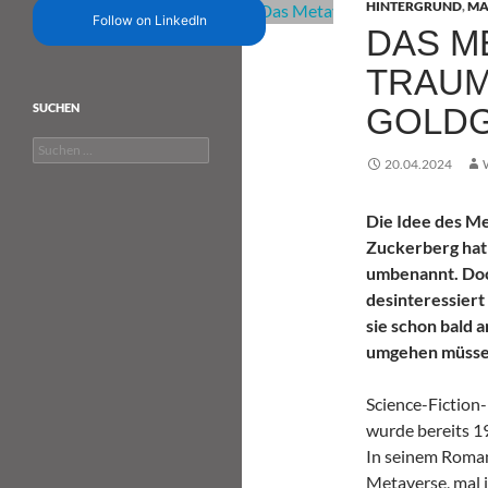
HINTERGRUND
,
MA
Follow on LinkedIn
DAS M
TRAUM
SUCHEN
GOLD
Suchen
20.04.2024
nach:
Die Idee des M
Zuckerberg hat
umbenannt. Doc
desinteressiert
sie schon bald 
umgehen müssen
Science-Fiction
wurde bereits 1
In seinem Roman
Metaverse, mal i