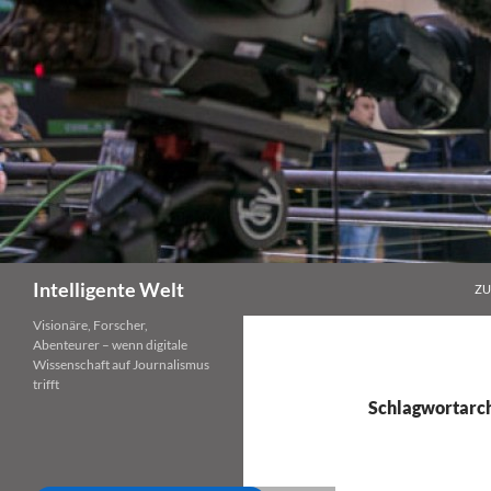
Zum
Inhalt
springen
Suchen
Intelligente Welt
ZU
Visionäre, Forscher,
Abenteurer – wenn digitale
Wissenschaft auf Journalismus
trifft
Schlagwortarc