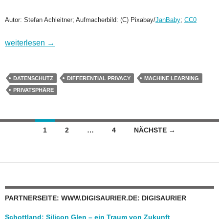
Autor: Stefan Achleitner; Aufmacherbild: (C) Pixabay/
JanBaby
;
CC0
Differential Privacy: Die Privatsphäre von Daten technisch gar
weiterlesen
→
DATENSCHUTZ
DIFFERENTIAL PRIVACY
MACHINE LEARNING
PRIVATSPHÄRE
Beitragsnavigation
1
2
…
4
NÄCHSTE →
PARTNERSEITE: WWW.DIGISAURIER.DE: DIGISAURIER
Schottland: Silicon Glen – ein Traum von Zukunft