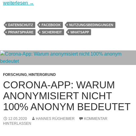
WhatsApp und Datenschutz – Was steckt in den neuen Richtl
weiterlesen
→
DATENSCHUTZ
FACEBOOK
NUTZUNGSBEDINGUNGEN
PRIVATSPHÄRE
SICHERHEIT
WHATSAPP
FORSCHUNG
,
HINTERGRUND
CORONA-APP: WARUM
ANONYMISIERT NICHT
100% ANONYM BEDEUTET
12.05.2020
HANNES RÜGHEIMER
KOMMENTAR
HINTERLASSEN