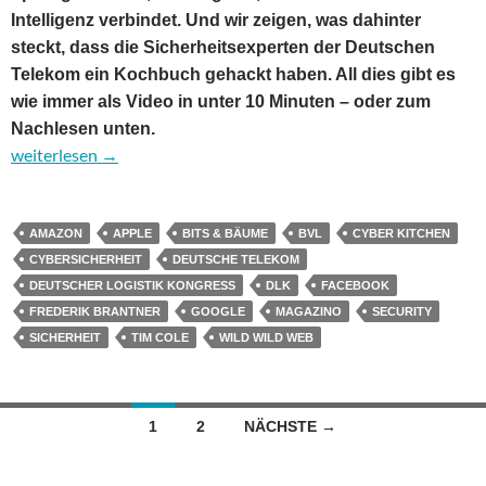
Intelligenz verbindet. Und wir zeigen, was dahinter
steckt, dass die Sicherheitsexperten der Deutschen
Telekom ein Kochbuch gehackt haben. All dies gibt es
wie immer als Video in unter 10 Minuten – oder zum
Nachlesen unten.
09:59 – das Digitalmagazin: Vom wilden, wilden Web und Robot
weiterlesen
→
AMAZON
APPLE
BITS & BÄUME
BVL
CYBER KITCHEN
CYBERSICHERHEIT
DEUTSCHE TELEKOM
DEUTSCHER LOGISTIK KONGRESS
DLK
FACEBOOK
FREDERIK BRANTNER
GOOGLE
MAGAZINO
SECURITY
SICHERHEIT
TIM COLE
WILD WILD WEB
Beitragsnavigation
1
2
NÄCHSTE →