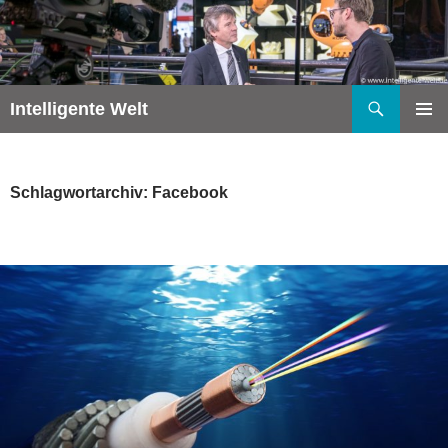
Zum
Inhalt
springen
Suchen
Intelligente Welt
PRIMÄR
MENÜ
Schlagwortarchiv: Facebook