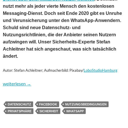
nutzt mehr als jeder vierte Mensch den kostenlosen
Messaging-Dienst. Doch seit Ende 2020 gibt es Unruhe
und Verunsicherung unter den WhatsApp-Anwendern.
Schuld sind neue Datenschutz- und
Nutzungsrichtlinien, die der Anbieter seinen Nutzern
aufzwingen will. Unser Sicherheits-Experte Stefan
Achleitner hat sich angeschaut, was sich tatsächlich
ändert.
Autor: Stefan Achleitner; Aufmacherbild: Pixabay/
LoboStudioHamburg
WhatsApp und Datenschutz – Was steckt in den neuen Richtlini
weiterlesen
→
DATENSCHUTZ
FACEBOOK
NUTZUNGSBEDINGUNGEN
PRIVATSPHÄRE
SICHERHEIT
WHATSAPP