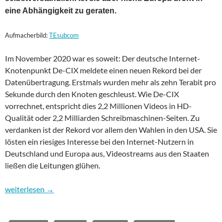
eine Abhängigkeit zu geraten.
Aufmacherbild:
TEsubcom
Im November 2020 war es soweit: Der deutsche Internet-
Knotenpunkt De-CIX meldete einen neuen Rekord bei der
Datenübertragung. Erstmals wurden mehr als zehn Terabit pro
Sekunde durch den Knoten geschleust. Wie De-CIX
vorrechnet, entspricht dies 2,2 Millionen Videos in HD-
Qualität oder 2,2 Milliarden Schreibmaschinen-Seiten. Zu
verdanken ist der Rekord vor allem den Wahlen in den USA. Sie
lösten ein riesiges Interesse bei den Internet-Nutzern in
Deutschland und Europa aus, Videostreams aus den Staaten
ließen die Leitungen glühen.
Seekabel – Machtkampf in der Tiefsee
weiterlesen
→