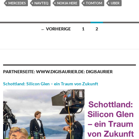
MERCEDES
NAVTEQ
NOKIA HERE
TOMTOM
UBER
Beitragsnavigation
← VORHERIGE
1
2
PARTNERSEITE: WWW.DIGISAURIER.DE: DIGISAURIER
Schottland: Silicon Glen – ein Traum von Zukunft