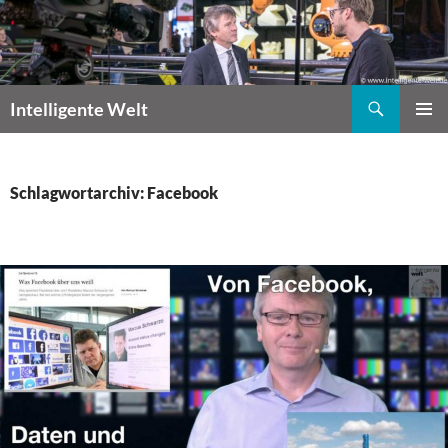
Zum
Inhalt
springen
Suchen
Intelligente Welt
PRIMÄR
MENÜ
Schlagwortarchiv: Facebook