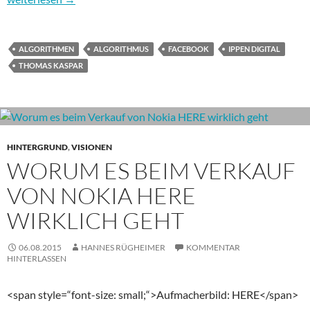
ALGORITHMEN
ALGORITHMUS
FACEBOOK
IPPEN DIGITAL
THOMAS KASPAR
HINTERGRUND
,
VISIONEN
WORUM ES BEIM VERKAUF
VON NOKIA HERE
WIRKLICH GEHT
06.08.2015
HANNES RÜGHEIMER
KOMMENTAR
HINTERLASSEN
<span style=“font-size: small;“>Aufmacherbild: HERE</span>