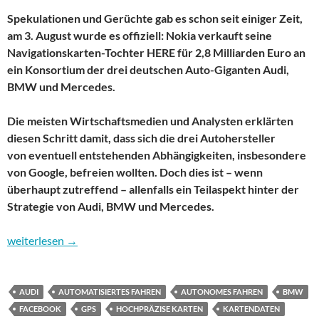
Spekulationen und Gerüchte gab es schon seit einiger Zeit,
am 3. August wurde es offiziell: Nokia verkauft seine
Navigationskarten-Tochter HERE für 2,8 Milliarden Euro an
ein Konsortium der drei deutschen Auto-Giganten Audi,
BMW und Mercedes.
Die meisten Wirtschaftsmedien und Analysten erklärten
diesen Schritt damit, dass sich die drei Autohersteller
von eventuell entstehenden Abhängigkeiten, insbesondere
von Google, befreien wollten. Doch dies ist – wenn
überhaupt zutreffend – allenfalls ein Teilaspekt hinter der
Strategie von Audi, BMW und Mercedes.
Worum es beim Verkauf von Nokia HERE wirklich geht
weiterlesen
→
AUDI
AUTOMATISIERTES FAHREN
AUTONOMES FAHREN
BMW
FACEBOOK
GPS
HOCHPRÄZISE KARTEN
KARTENDATEN