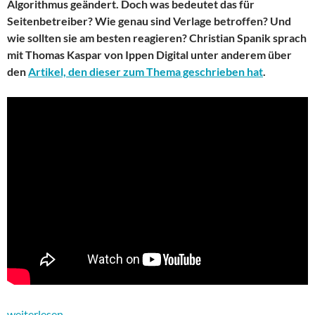
Algorithmus geändert. Doch was bedeutet das für
Seitenbetreiber? Wie genau sind Verlage betroffen? Und
wie sollten sie am besten reagieren? Christian Spanik sprach
mit Thomas Kaspar von Ippen Digital unter anderem über
den
Artikel, den dieser zum Thema geschrieben hat
.
Neuer Facebook-Algorithmus – mehr Chance als Risiko?
weiterlesen
→