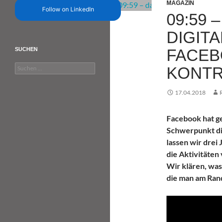
MAGAZIN
Follow on LinkedIn
09:59 
DIGIT
FACEB
SUCHEN
Suchen
KONTR
nach:
17.04.2018
Facebook hat ge
Schwerpunkt die
lassen wir drei
die Aktivitäte
Wir klären, was
die man am Ran