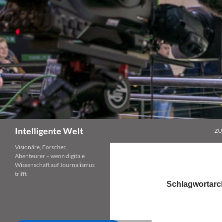
Zum
Inhalt
springen
Suchen
Intelligente Welt
ZU
Visionäre, Forscher,
Abenteurer – wenn digitale
Wissenschaft auf Journalismus
trifft
Schlagwortarc