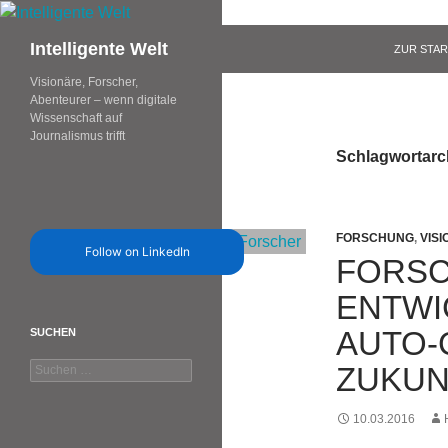
Zum
Inhalt
Suchen
Intelligente Welt
ZUR STAR
springen
Visionäre, Forscher,
Abenteurer – wenn digitale
Wissenschaft auf
Journalismus trifft
Schlagwortarc
FORSCHUNG
,
VIS
Follow on LinkedIn
FORSC
ENTWI
AUTO-
SUCHEN
Suchen
ZUKUN
nach:
10.03.2016