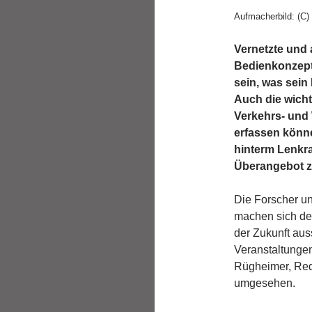
Aufmacherbild: (C) 
Vernetzte und
Bedienkonzepte
sein, was sein
Auch die wicht
Verkehrs- und 
erfassen könne
hinterm Lenkr
Überangebot z
Die Forscher u
machen sich de
der Zukunft aus
Veranstaltungen
Rügheimer, Redak
umgesehen.