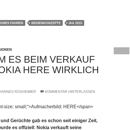
twickler arbeiten am Auto-Cockpit der Zukunft
OMES FAHREN
BEDIENKONZEPTE
IAA 2015
SIONEN
 ES BEIM VERKAUF
OKIA HERE WIRKLICH
HANNES RÜGHEIMER
KOMMENTAR HINTERLASSEN
nt-size: small;“>Aufmacherbild: HERE</span>
und Gerüchte gab es schon seit einiger Zeit,
rde es offiziell: Nokia verkauft seine