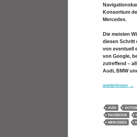
Navigationskar
Konsortium de
Mercedes.
Die meisten Wi
diesen Schritt 
von eventuell
von Google, be
zutreffend – al
Audi, BMW un
Worum es beim 
weiterlesen
→
AUDI
AUTOM
FACEBOOK
MERCEDES