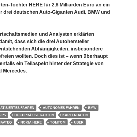
ten-Tochter HERE für 2,8 Milliarden Euro an ein
r drei deutschen Auto-Giganten Audi, BMW und
rtschaftsmedien und Analysten erklärten
damit, dass sich die drei Autohersteller
 entstehenden Abhängigkeiten, insbesondere
freien wollten. Doch dies ist – wenn überhaupt
lenfalls ein Teilaspekt hinter der Strategie von
d Mercedes.
Verkauf von Nokia HERE wirklich geht
ATISIERTES FAHREN
AUTONOMES FAHREN
BMW
GPS
HOCHPRÄZISE KARTEN
KARTENDATEN
NAVTEQ
NOKIA HERE
TOMTOM
UBER