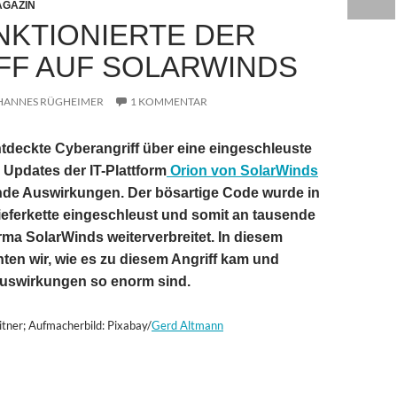
GAZIN
NKTIONIERTE DER
FF AUF SOLARWINDS
HANNES RÜGHEIMER
1 KOMMENTAR
ntdeckte Cyberangriff über eine eingeschleuste
e Updates der IT-Plattform
Orion von SolarWinds
ende Auswirkungen. Der bösartige Code wurde in
ieferkette eingeschleust und somit an tausende
ma SolarWinds weiterverbreitet. In diesem
hten wir, wie es zu diesem Angriff kam und
uswirkungen so enorm sind.
itner; Aufmacherbild: Pixabay/
Gerd Altmann
 der Angriff auf SolarWinds