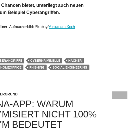
 Chancen bietet, unterliegt auch neuen
um Beispiel Cyberangriffen.
itner; Aufmacherbild: Pixabay/
Alexandra Koch
fs Homeoffice: Wie sicher ist das Arbeiten von Zuhause?
BERANGRIFFE
CYBERKRIMINELLE
HACKER
HOMEOFFICE
PHISHING
SOCIAL ENGINEERING
TERGRUND
A-APP: WARUM
MISIERT NICHT 100%
M BEDEUTET