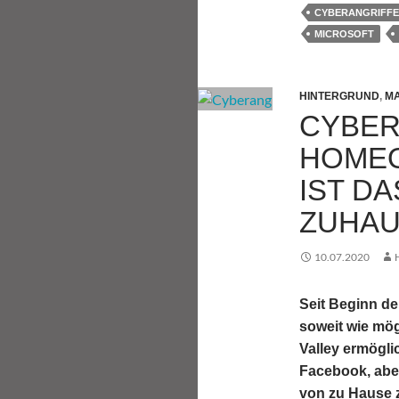
CYBERANGRIFFE
MICROSOFT
HINTERGRUND
,
MA
CYBER
HOMEO
IST D
ZUHAU
10.07.2020
Seit Beginn d
soweit wie mög
Valley ermögl
Facebook, aber
von zu Hause z