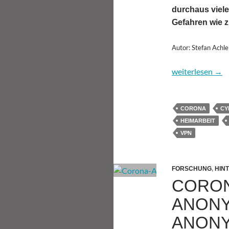
durchaus viele
Gefahren wie z
Autor: Stefan Achle
Cyberangriffe au
weiterlesen
→
CORONA
CY
HEIMARBEIT
VPN
FORSCHUNG
,
HIN
CORON
ANONY
ANONY