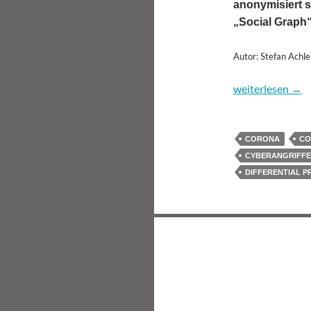
anonymisiert s
„Social Graph
Autor: Stefan Achle
Corona-App: Wa
weiterlesen
→
CORONA
CO
CYBERANGRIFFE
DIFFERENTIAL P
Beitragsnavigatio