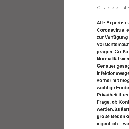
12.05.2020
Alle Experten 
Coronavirus l
zur Verfügung
Vorsichtsmaßn
prägen. Große 
Normalität wer
Genauer gesagt
Infektionsweg
vorher mit mög
wichtige Forde
Privatheit ihr
Frage, ob Kont
werden, äußer
große Bedenke
eigentlich – w