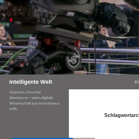
Zum
Inhalt
springen
Suchen
Intelligente Welt
ZU
Visionäre, Forscher,
Abenteurer – wenn digitale
Wissenschaft auf Journalismus
trifft
Schlagwortarch