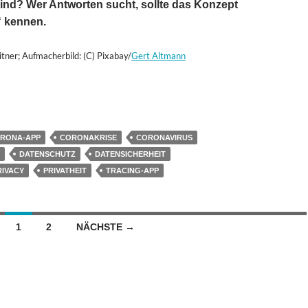
ind? Wer Antworten sucht, sollte das Konzept
“ kennen.
itner; Aufmacherbild: (C) Pixabay/
Gert Altmann
rum anonymisiert nicht 100% anonym bedeutet
RONA-APP
CORONAKRISE
CORONAVIRUS
DATENSCHUTZ
DATENSICHERHEIT
RIVACY
PRIVATHEIT
TRACING-APP
n
1
2
NÄCHSTE →