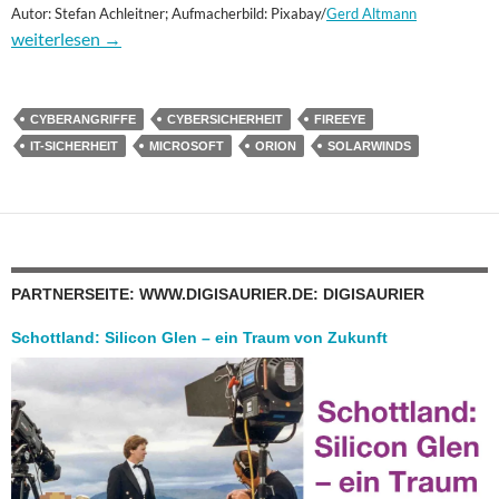
Autor: Stefan Achleitner; Aufmacherbild: Pixabay/
Gerd Altmann
So funktionierte der Angriff auf SolarWinds
weiterlesen
→
CYBERANGRIFFE
CYBERSICHERHEIT
FIREEYE
IT-SICHERHEIT
MICROSOFT
ORION
SOLARWINDS
PARTNERSEITE: WWW.DIGISAURIER.DE: DIGISAURIER
Schottland: Silicon Glen – ein Traum von Zukunft