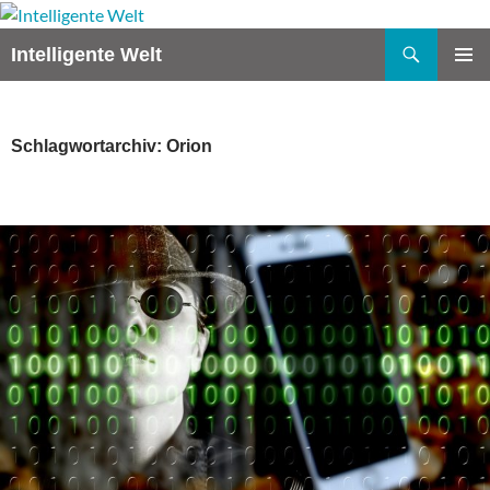
Zum
Inhalt
Suchen
Intelligente Welt
springen
PRIMÄR
MENÜ
Schlagwortarchiv: Orion