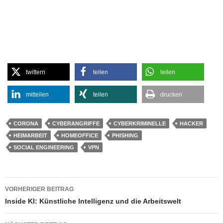
twittern
teilen
teilen
mitteilen
teilen
drucken
CORONA
CYBERANGRIFFE
CYBERKRIMINELLE
HACKER
HEIMARBEIT
HOMEOFFICE
PHISHING
SOCIAL ENGINEERING
VPN
Beitragsnavigation
VORHERIGER BEITRAG
Inside KI: Künstliche Intelligenz und die Arbeitswelt