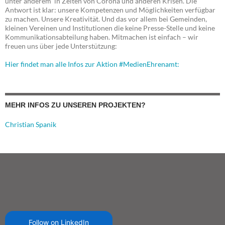
unter anderem in Zeiten von Corona und anderen Krisen. Die
Antwort ist klar: unsere Kompetenzen und Möglichkeiten verfügbar
zu machen. Unsere Kreativität. Und das vor allem bei Gemeinden,
kleinen Vereinen und Institutionen die keine Presse-Stelle und keine
Kommunikationsabteilung haben. Mitmachen ist einfach – wir
freuen uns über jede Unterstützung:
Hier findet man alle Infos zur Aktion #MedienEhrenamt:
MEHR INFOS ZU UNSEREN PROJEKTEN?
Christian Spanik
Follow on LinkedIn