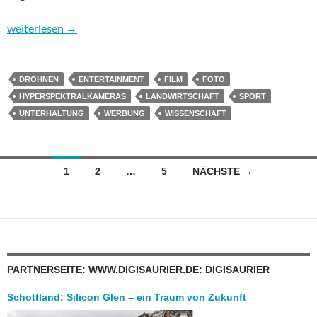
Drohnen erobern die Geschäftswelt
weiterlesen
→
DROHNEN
ENTERTAINMENT
FILM
FOTO
HYPERSPEKTRALKAMERAS
LANDWIRTSCHAFT
SPORT
UNTERHALTUNG
WERBUNG
WISSENSCHAFT
Beitragsnavigation
1
2
…
5
NÄCHSTE →
PARTNERSEITE: WWW.DIGISAURIER.DE: DIGISAURIER
Schottland: Silicon Glen – ein Traum von Zukunft