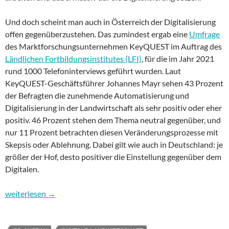
Und doch scheint man auch in Österreich der Digitalisierung
offen gegenüberzustehen. Das zumindest ergab eine
Umfrage
des Marktforschungsunternehmen KeyQUEST im Auftrag des
Ländlichen Fortbildungsinstitutes (LFI)
, für die im Jahr 2021
rund 1000 Telefoninterviews geführt wurden. Laut
KeyQUEST-Geschäftsführer Johannes Mayr sehen 43 Prozent
der Befragten die zunehmende Automatisierung und
Digitalisierung in der Landwirtschaft als sehr positiv oder eher
positiv. 46 Prozent stehen dem Thema neutral gegenüber, und
nur 11 Prozent betrachten diesen Veränderungsprozesse mit
Skepsis oder Ablehnung. Dabei gilt wie auch in Deutschland: je
größer der Hof, desto positiver die Einstellung gegenüber dem
Digitalen.
Wohin geht es in Digitalien? Folge 14: Stolpersteine für die Dig
weiterlesen
→