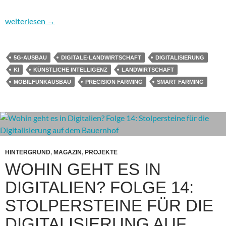
Wohin geht es in Digitalien? Überklick 5: Landwirtschaft
weiterlesen
→
5G-AUSBAU
DIGITALE-LANDWIRTSCHAFT
DIGITALISIERUNG
KI
KÜNSTLICHE INTELLIGENZ
LANDWIRTSCHAFT
MOBILFUNKAUSBAU
PRECISION FARMING
SMART FARMING
HINTERGRUND
,
MAGAZIN
,
PROJEKTE
WOHIN GEHT ES IN
DIGITALIEN? FOLGE 14:
STOLPERSTEINE FÜR DIE
DIGITALISIERUNG AUF