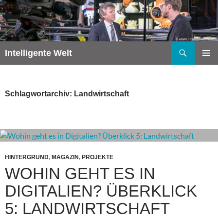
Zum
Inhalt
springen
Suchen
Intelligente Welt
PRIMÄR
MENÜ
Schlagwortarchiv: Landwirtschaft
HINTERGRUND
,
MAGAZIN
,
PROJEKTE
WOHIN GEHT ES IN
DIGITALIEN? ÜBERKLICK
5: LANDWIRTSCHAFT