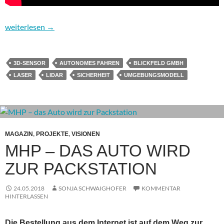
Blickfeld Sensor – damit autonom fahrende Autos ihre Umgebun
weiterlesen
→
3D-SENSOR
AUTONOMES FAHREN
BLICKFELD GMBH
LASER
LIDAR
SICHERHEIT
UMGEBUNGSMODELL
MAGAZIN
,
PROJEKTE
,
VISIONEN
MHP – DAS AUTO WIRD
ZUR PACKSTATION
24.05.2018
SONJA SCHWAIGHOFER
KOMMENTAR
HINTERLASSEN
Die Bestellung aus dem Internet ist auf dem Weg zur