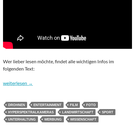
Wer lieber lesen möchte, findet alle wichtigen Infos im
folgenden Text:
Drohnen erobern die Geschäftswelt
weiterlesen
→
DROHNEN
ENTERTAINMENT
FILM
FOTO
HYPERSPEKTRALKAMERAS
LANDWIRTSCHAFT
SPORT
UNTERHALTUNG
WERBUNG
WISSENSCHAFT