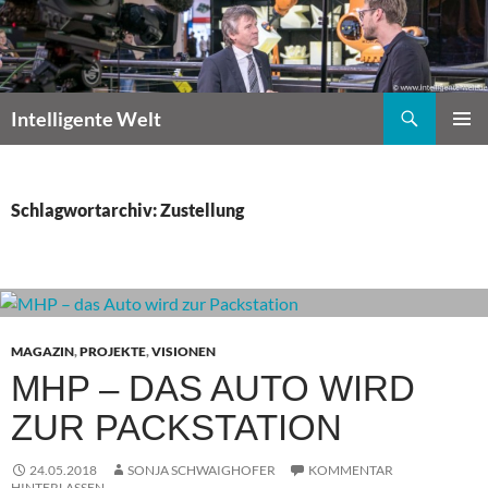
Zum
Inhalt
springen
Suchen
Intelligente Welt
PRIMÄR
MENÜ
Schlagwortarchiv: Zustellung
MAGAZIN
,
PROJEKTE
,
VISIONEN
MHP – DAS AUTO WIRD
ZUR PACKSTATION
24.05.2018
SONJA SCHWAIGHOFER
KOMMENTAR
HINTERLASSEN