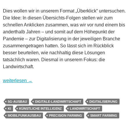
Dies wollen wir in unserem Format „Überklick“ untersuchen.
Die Idee: In diesen Übersichts-Folgen stellen wir zum
schnellen Anklicken zusammen, was wir vor rund einem bis
anderthalb Jahren – und somit auf dem Höhepunkt der
Pandemie – zur Digitalisierung in der jeweiligen Branche
zusammengetragen hatten. So lässt sich im Rückblick
besser beurteilen, wie nachhaltig diese Lösungen
tatsächlich waren. Diesmal in unserem Fokus: die
Landwirtschaft.
Wohin geht es in Digitalien? Überklick 5: Landwirtschaft
weiterlesen
→
5G-AUSBAU
DIGITALE-LANDWIRTSCHAFT
DIGITALISIERUNG
KI
KÜNSTLICHE INTELLIGENZ
LANDWIRTSCHAFT
MOBILFUNKAUSBAU
PRECISION FARMING
SMART FARMING