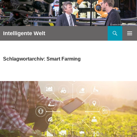
Zum
Inhalt
springen
Suchen
Intelligente Welt
PRIMÄR
MENÜ
Schlagwortarchiv: Smart Farming