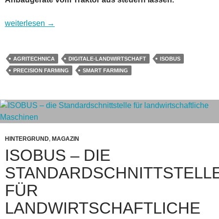
Landwirtschaftliche Isobus-Geräte mit dem Tablet steuern
weiterlesen
→
AGRITECHNICA
DIGITALE-LANDWIRTSCHAFT
ISOBUS
PRECISION FARMING
SMART FARMING
HINTERGRUND
,
MAGAZIN
ISOBUS – DIE
STANDARDSCHNITTSTELL
FÜR
LANDWIRTSCHAFTLICHE