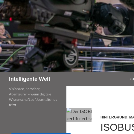
Zum
Inhalt
springen
Suchen
Intelligente Welt
ZU
Visionäre, Forscher,
Abenteurer – wenn digitale
Wissenschaft auf Journalismus
trifft
HINTERGRUND
,
MA
ISOBUS