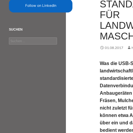
STAND
Follow on LinkedIn
FÜR
LANDW
SUCHEN
MASCH
Suchen
nach:
01.08.2017
Was die USB-Sch
landwirtschaft
standardisierte
Datenverbindu
Anbaugeräten 
Fräsen, Mulch
nicht zuletzt f
können etwa A
über ein und 
bedient werden