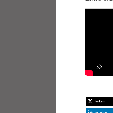
twittern
mitteilen