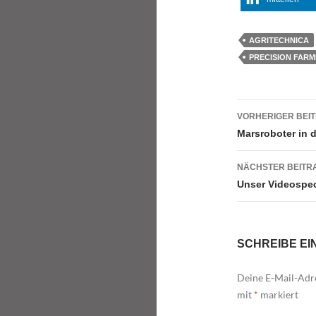
AGRITECHNICA
PRECISION FARM
Beitrags
VORHERIGER BEI
Marsroboter in d
NÄCHSTER BEITR
Unser Videospe
SCHREIBE E
Deine E-Mail-Adre
mit
*
markiert