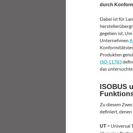
durch Konformi
Dabei ist für La
herstellerübergr
gegeben ist. Um 
Unternehmen
A
Konformitätstest
Produkten gemä
ISO 11783
defin
das untersuchte 
ISOBUS un
Funktion
Zu diesem Zweck
definiert, dene
= Universal 
UT