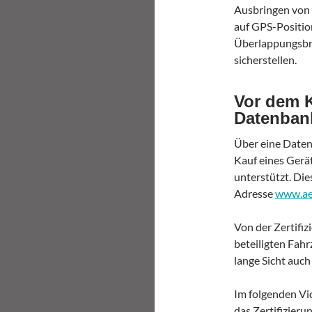
Ausbringen von 
auf GPS-Positio
Überlappungsbre
sicherstellen.
Vor dem K
Datenban
Über eine Date
Kauf eines Gerä
unterstützt. Die
Adresse
www.ae
Von der Zertifi
beteiligten Fahr
lange Sicht auch
Im folgenden Vid
das Zertifizieru