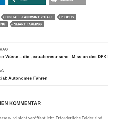
DIGITALE-LANDWIRTSCHAFT
ISOBUS
ING
SMART FARMING
navigation
TRAG
er Wüste – die „extraterrestrische“ Mission des DFKI
AG
cial: Autonomes Fahren
INEN KOMMENTAR
sse wird nicht veröffentlicht.
Erforderliche Felder sind