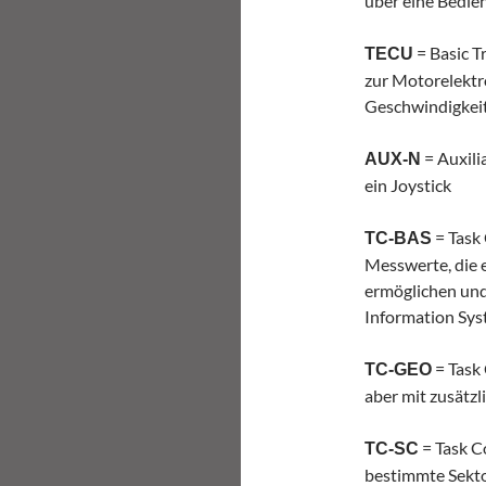
über eine Bedie
= Basic T
TECU
zur Motorelektro
Geschwindigkeit
= Auxili
AUX-N
ein Joystick
= Task 
TC-BAS
Messwerte, die 
ermöglichen und
Information Syst
= Task 
TC-GEO
aber mit zusätz
= Task Co
TC-SC
bestimmte Sekto