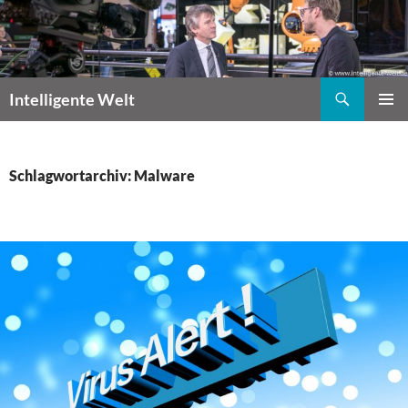
Zum
Inhalt
springen
Suchen
Intelligente Welt
PRIMÄR
MENÜ
Schlagwortarchiv: Malware