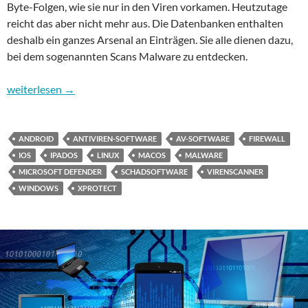
Byte-Folgen, wie sie nur in den Viren vorkamen. Heutzutage
reicht das aber nicht mehr aus. Die Datenbanken enthalten
deshalb ein ganzes Arsenal an Einträgen. Sie alle dienen dazu,
bei dem sogenannten Scans Malware zu entdecken.
Sicherheit im Internet – Teil 4: Die Schutz-Essentials Antiviren-
weiterlesen
→
ANDROID
ANTIVIREN-SOFTWARE
AV-SOFTWARE
FIREWALL
IOS
IPADOS
LINUX
MACOS
MALWARE
MICROSOFT DEFENDER
SCHADSOFTWARE
VIRENSCANNER
WINDOWS
XPROTECT