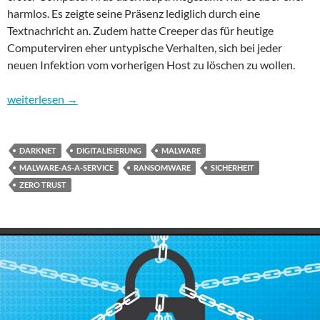
harmlos. Es zeigte seine Präsenz lediglich durch eine
Textnachricht an. Zudem hatte Creeper das für heutige
Computerviren eher untypische Verhalten, sich bei jeder
neuen Infektion vom vorherigen Host zu löschen zu wollen.
Sicherheit im Internet – Teil 3: Das große Katz-und-Maus-Spiel
weiterlesen
→
DARKNET
DIGITALISIERUNG
MALWARE
MALWARE-AS-A-SERVICE
RANSOMWARE
SICHERHEIT
ZERO TRUST