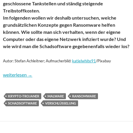
geschlossene Tankstellen und ständig steigende
Treibstoffkosten.
Im folgenden wollen wir deshalb untersuchen, welche
grundsätzlichen Konzepte gegen Ransomware helfen
können. Wie sollte man sich verhalten, wenn der eigene
Computer oder das eigene Netzwerk infiziert wurde? Und
wie wird man die Schadsoftware gegebenenfalls wieder los?
Autor: Stefan Achleitner; Aufmacherbild:
katielwhite91
/Pixabay
Ransomware: Die Monetarisierung von Computerviren
weiterlesen
→
KRYPTO-TROJANER
MALWARE
RANSOMWARE
SCHADSOFTWARE
VERSCHLÜSSELUNG