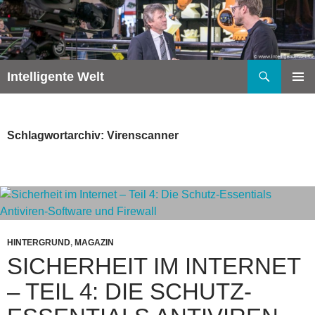
Zum
Inhalt
springen
Suchen
Intelligente Welt
PRIMÄR
MENÜ
Schlagwortarchiv: Virenscanner
HINTERGRUND
,
MAGAZIN
SICHERHEIT IM INTERNET
– TEIL 4: DIE SCHUTZ-