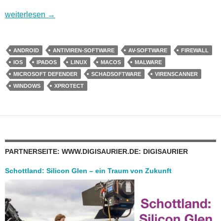
Sicherheit im Internet – Teil 4: Die Schutz-Essentials Antivire
weiterlesen
→
ANDROID
ANTIVIREN-SOFTWARE
AV-SOFTWARE
FIREWALL
IOS
IPADOS
LINUX
MACOS
MALWARE
MICROSOFT DEFENDER
SCHADSOFTWARE
VIRENSCANNER
WINDOWS
XPROTECT
PARTNERSEITE: WWW.DIGISAURIER.DE: DIGISAURIER
Schottland: Silicon Glen – ein Traum von Zukunft