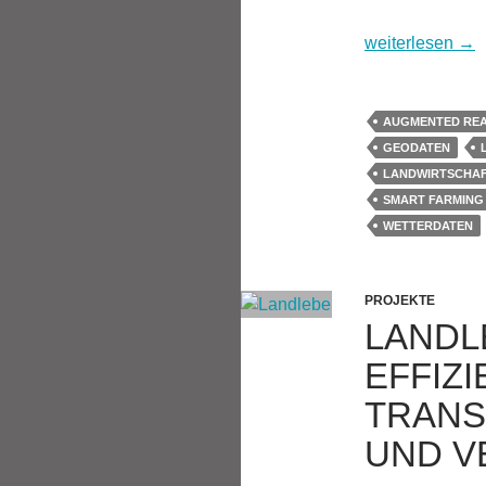
Intelligente Wel
weiterlesen
→
AUGMENTED REA
GEODATEN
LANDWIRTSCHA
SMART FARMING
WETTERDATEN
PROJEKTE
LANDL
EFFIZ
TRANS
UND V