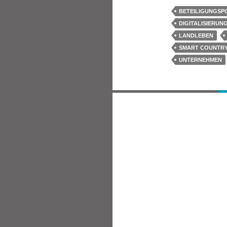
BETEILIGUNGSP
DIGITALISIERUN
LANDLEBEN
SMART COUNTR
UNTERNEHMEN
Beitragsnavigatio