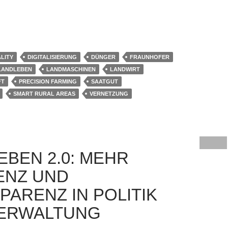
t berichtet am 9.11. von der Agritechnica
LITY
DIGITALISIERUNG
DÜNGER
FRAUNHOFER
LANDLEBEN
LANDMASCHINEN
LANDWIRT
FT
PRECISION FARMING
SAATGUT
SMART RURAL AREAS
VERNETZUNG
EBEN 2.0: MEHR
IENZ UND
PARENZ IN POLITIK
ERWALTUNG