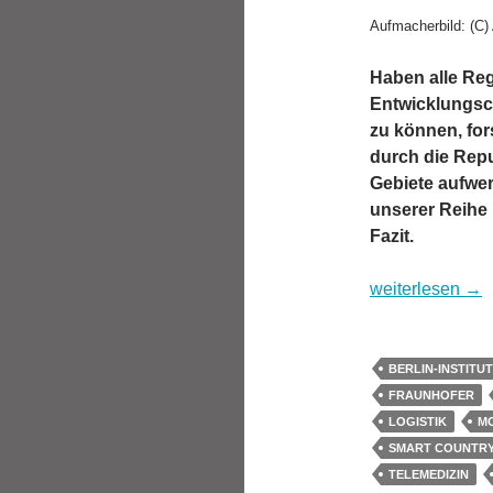
Aufmacherbild: (C)
Haben alle Re
Entwicklungsc
zu können, fo
durch die Repu
Gebiete aufwer
unserer Reihe „
Fazit.
Landleben 2.0:
weiterlesen
→
BERLIN-INSTITUT
FRAUNHOFER
LOGISTIK
MO
SMART COUNTR
TELEMEDIZIN