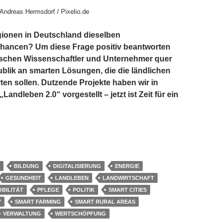
 Andreas Hermsdorf / Pixelio.de
gionen in Deutschland dieselben
hancen? Um diese Frage positiv beantworten
rschen Wissenschaftler und Unternehmer quer
blik an smarten Lösungen, die die ländlichen
ten sollen. Dutzende Projekte haben wir in
Landleben 2.0“ vorgestellt – jetzt ist Zeit für ein
 Smart Cities und Smart Rural Areas verschmelzen zum Smart C
BILDUNG
DIGITALISIERUNG
ENERGIE
GESUNDHEIT
LANDLEBEN
LANDWIRTSCHAFT
BILITÄT
PFLEGE
POLITIK
SMART CITIES
Y
SMART FARMING
SMART RURAL AREAS
VERWALTUNG
WERTSCHÖPFUNG