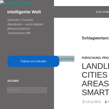
Zum
Inhalt
Suchen
Intelligente Welt
ZUR STAR
springen
Visionäre, Forscher,
Abenteurer – wenn digitale
Wissenschaft auf
Journalismus trifft
Schlagwortarc
FORSCHUNG
,
PRO
Follow on LinkedIn
LANDL
CITIE
AREAS
SUCHEN
Suchen
SMART
nach:
13.11.2015