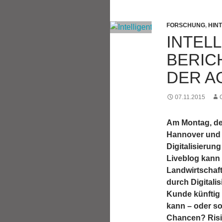
FORSCHUNG
,
HIN
INTEL
BERICH
DER A
07.11.2015
Am Montag, dem
Hannover und 
Digitalisierun
Liveblog kann 
Landwirtschaft
durch Digitali
Kunde künftig 
kann – oder so
Chancen? Risi