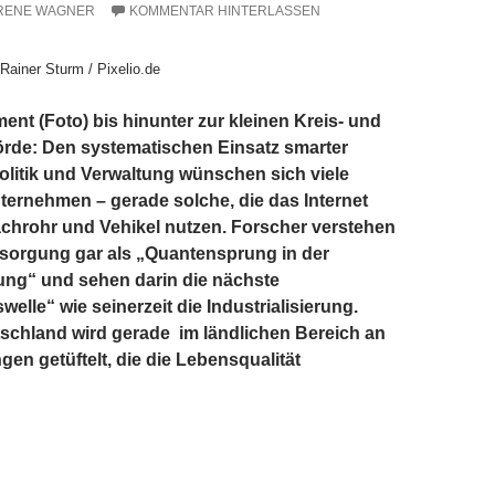
RENE WAGNER
KOMMENTAR HINTERLASSEN
Rainer Sturm / Pixelio.de
nt (Foto) bis hinunter zur kleinen Kreis- und
de: Den systematischen Einsatz smarter
litik und Verwaltung wünschen sich viele
ernehmen – gerade solche, die das Internet
achrohr und Vehikel nutzen. Forscher verstehen
ersorgung gar als „Quantensprung in der
ng“ und sehen darin die nächste
elle“ wie seinerzeit die Industrialisierung.
tschland wird gerade im ländlichen Bereich an
en getüftelt, die die Lebensqualität
Mehr Effizienz und Transparenz in Politik und Verwaltung