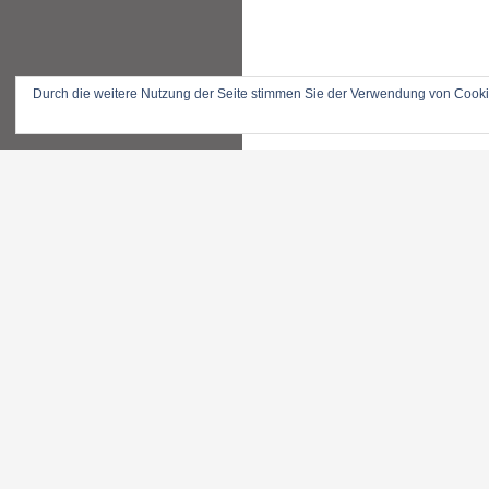
Durch die weitere Nutzung der Seite stimmen Sie der Verwendung von Cook
KATEGORIEN
META
Allgemein
Anmelden
Forschung
Eintrags-Feed
Hintergrund
Kommentar-Feed
Magazin
WordPress.org
Projekte
Visionen