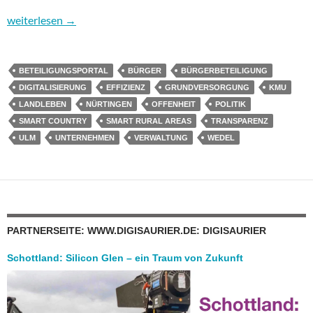
Landleben 2.0: Mehr Effizienz und Transparenz in Politik und V
weiterlesen
→
BETEILIGUNGSPORTAL
BÜRGER
BÜRGERBETEILIGUNG
DIGITALISIERUNG
EFFIZIENZ
GRUNDVERSORGUNG
KMU
LANDLEBEN
NÜRTINGEN
OFFENHEIT
POLITIK
SMART COUNTRY
SMART RURAL AREAS
TRANSPARENZ
ULM
UNTERNEHMEN
VERWALTUNG
WEDEL
PARTNERSEITE: WWW.DIGISAURIER.DE: DIGISAURIER
Schottland: Silicon Glen – ein Traum von Zukunft