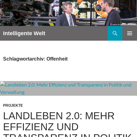
Zum
Inhalt
springen
Suchen
Intelligente Welt
PRIMÄR
MENÜ
Schlagwortarchiv: Offenheit
PROJEKTE
LANDLEBEN 2.0: MEHR
EFFIZIENZ UND