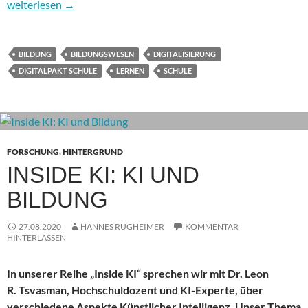
Wohin geht es in Digitalien? Folge 5: Bildungswesen – Weiterfü
weiterlesen
→
BILDUNG
BILDUNGSWESEN
DIGITALISIERUNG
DIGITALPAKT SCHULE
LERNEN
SCHULE
FORSCHUNG
,
HINTERGRUND
INSIDE KI: KI UND
BILDUNG
27.08.2020
HANNES RÜGHEIMER
KOMMENTAR
HINTERLASSEN
In unserer Reihe „Inside KI“ sprechen wir mit Dr. Leon
R. Tsvasman, Hochschuldozent und KI-Experte, über
verschiedene Aspekte Künstlicher Intelligenz. Unser Thema