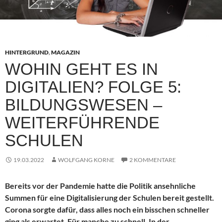
HINTERGRUND
,
MAGAZIN
WOHIN GEHT ES IN
DIGITALIEN? FOLGE 5:
BILDUNGSWESEN –
WEITERFÜHRENDE
SCHULEN
19.03.2022
WOLFGANG KORNE
2 KOMMENTARE
Bereits vor der Pandemie hatte die Politik ansehnliche
Summen für eine Digitalisierung der Schulen bereit gestellt.
Corona sorgte dafür, dass alles noch ein bisschen schneller
ging als erwartet. Für manche zu schnell. In der