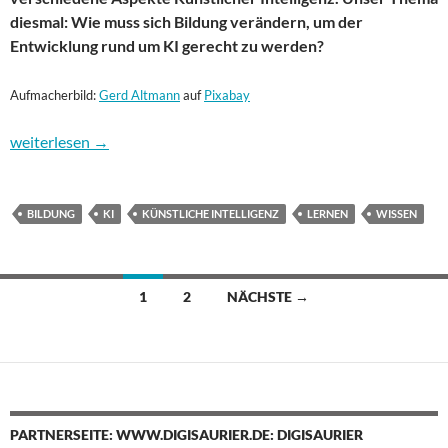
diesmal: Wie muss sich Bildung verändern, um der
Entwicklung rund um KI gerecht zu werden?
Aufmacherbild:
Gerd Altmann
auf
Pixabay
Inside KI: KI und Bildung
weiterlesen
→
BILDUNG
KI
KÜNSTLICHE INTELLIGENZ
LERNEN
WISSEN
Beitragsnavigation
1
2
NÄCHSTE →
PARTNERSEITE: WWW.DIGISAURIER.DE: DIGISAURIER