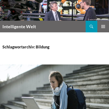
Zum
Inhalt
springen
Suchen
Intelligente Welt
PRIMÄR
MENÜ
Schlagwortarchiv: Bildung