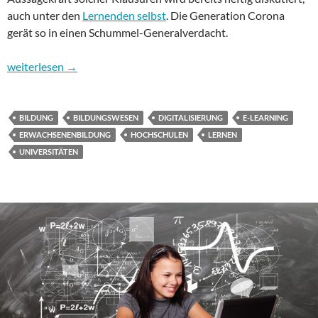
auch unter den
Lernenden selbst
. Die Generation Corona
gerät so in einen Schummel-Generalverdacht.
Wohin geht es in Digitalien? Folge 6: Bildungswesen – Univers
weiterlesen
→
BILDUNG
BILDUNGSWESEN
DIGITALISIERUNG
E-LEARNING
ERWACHSENENBILDUNG
HOCHSCHULEN
LERNEN
UNIVERSITÄTEN