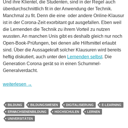
Und ihre Klientel, die Studenten, sind in der Regel auch
überdurchschnittlich fit in der Anwendung der Technik.
Manchmal zu fit. Denn die eine oder andere Online-Klausur
ist in der Corona-Zeit exorbitant gut ausgefallen. Eben weil
die Lernenden die Technik zu ihrem Vorteil zu nutzen
wussten. An manchen Unis gibt es deshalb gleich nur noch
Open-Book-Prüfungen, bei denen alle Hilfsmittel erlaubt
sind. Über die Aussagekraft solcher Klausuren wird bereits
heftig diskutiert, auch unter den
Lernenden selbst
. Die
Generation Corona gerät so in einen Schummel-
Generalverdacht.
Wohin geht es in Digitalien? Folge 6: Bildungswesen – Univ
weiterlesen
→
BILDUNG
BILDUNGSWESEN
DIGITALISIERUNG
E-LEARNING
ERWACHSENENBILDUNG
HOCHSCHULEN
LERNEN
UNIVERSITÄTEN