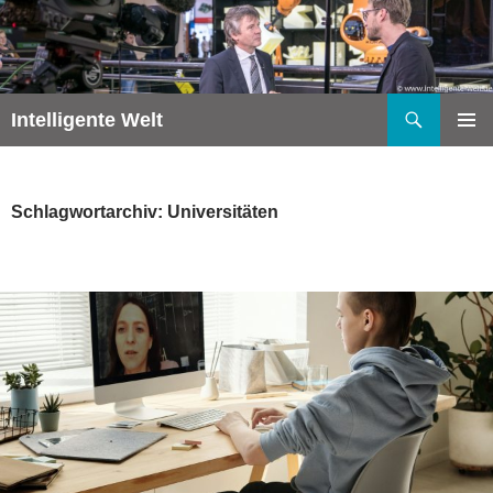
Zum
Inhalt
springen
Suchen
Intelligente Welt
PRIMÄR
MENÜ
Schlagwortarchiv: Universitäten