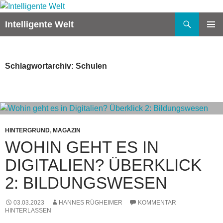
Zum
Inhalt
Suchen
Intelligente Welt
springen
PRIMÄR
MENÜ
Schlagwortarchiv: Schulen
HINTERGRUND
,
MAGAZIN
WOHIN GEHT ES IN
DIGITALIEN? ÜBERKLICK
2: BILDUNGSWESEN
03.03.2023
HANNES RÜGHEIMER
KOMMENTAR
HINTERLASSEN