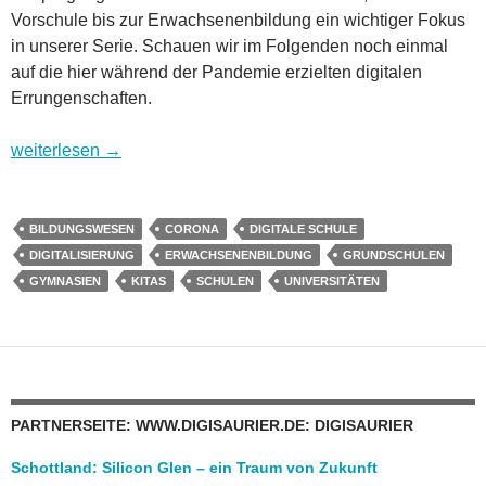
Vorschule bis zur Erwachsenenbildung ein wichtiger Fokus
in unserer Serie. Schauen wir im Folgenden noch einmal
auf die hier während der Pandemie erzielten digitalen
Errungenschaften.
Wohin geht es in Digitalien? Überklick 2: Bildungswesen
weiterlesen
→
BILDUNGSWESEN
CORONA
DIGITALE SCHULE
DIGITALISIERUNG
ERWACHSENENBILDUNG
GRUNDSCHULEN
GYMNASIEN
KITAS
SCHULEN
UNIVERSITÄTEN
PARTNERSEITE: WWW.DIGISAURIER.DE: DIGISAURIER
Schottland: Silicon Glen – ein Traum von Zukunft