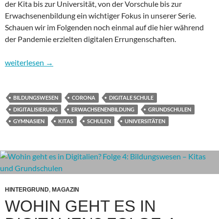
der Kita bis zur Universität, von der Vorschule bis zur
Erwachsenenbildung ein wichtiger Fokus in unserer Serie.
Schauen wir im Folgenden noch einmal auf die hier während
der Pandemie erzielten digitalen Errungenschaften.
Wohin geht es in Digitalien? Überklick 2: Bildungswesen
weiterlesen
→
BILDUNGSWESEN
CORONA
DIGITALE SCHULE
DIGITALISIERUNG
ERWACHSENENBILDUNG
GRUNDSCHULEN
GYMNASIEN
KITAS
SCHULEN
UNIVERSITÄTEN
HINTERGRUND
,
MAGAZIN
WOHIN GEHT ES IN