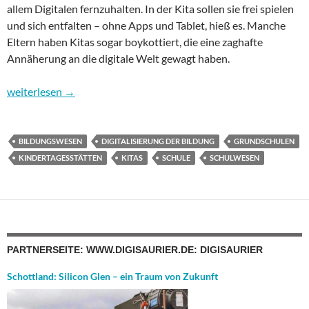
allem Digitalen fernzuhalten. In der Kita sollen sie frei spielen
und sich entfalten – ohne Apps und Tablet, hieß es. Manche
Eltern haben Kitas sogar boykottiert, die eine zaghafte
Annäherung an die digitale Welt gewagt haben.
Wohin geht es in Digitalien? Folge 4: Bildungswesen – Kitas un
weiterlesen
→
BILDUNGSWESEN
DIGITALISIERUNG DER BILDUNG
GRUNDSCHULEN
KINDERTAGESSTÄTTEN
KITAS
SCHULE
SCHULWESEN
PARTNERSEITE: WWW.DIGISAURIER.DE: DIGISAURIER
Schottland: Silicon Glen – ein Traum von Zukunft