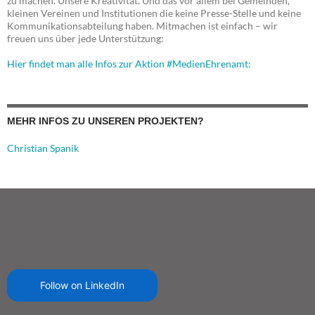
zu machen. Unsere Kreativität. Und das vor allem bei Gemeinden,
kleinen Vereinen und Institutionen die keine Presse-Stelle und keine
Kommunikationsabteilung haben. Mitmachen ist einfach – wir
freuen uns über jede Unterstützung:
Hier findet man alle Infos zur Aktion #MedienEhrenamt:
MEHR INFOS ZU UNSEREN PROJEKTEN?
Christian Spanik
Follow on LinkedIn