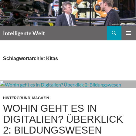
Zum
Inhalt
springen
Suchen
Intelligente Welt
PRIMÄR
MENÜ
Schlagwortarchiv: Kitas
HINTERGRUND
,
MAGAZIN
WOHIN GEHT ES IN
DIGITALIEN? ÜBERKLICK
2: BILDUNGSWESEN