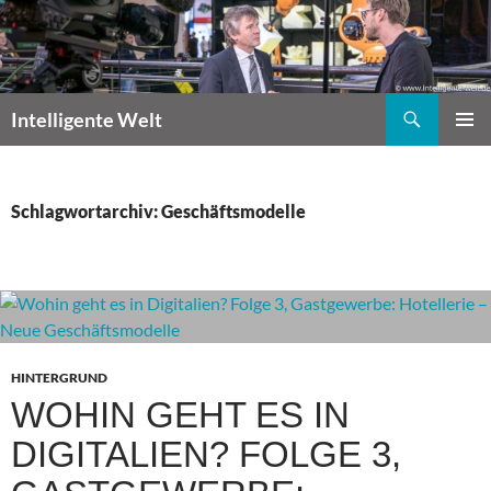
Zum
Inhalt
springen
Suchen
Intelligente Welt
PRIMÄR
MENÜ
Schlagwortarchiv: Geschäftsmodelle
HINTERGRUND
WOHIN GEHT ES IN
DIGITALIEN? FOLGE 3,