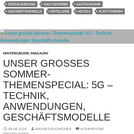
DIGITALISIERUNG
GASTGEWERBE
GASTRONOMIE
GESCHÄFTSMODELLE
HOTELLERIE
HOTELS
PLATTFORMEN
HINTERGRUND
,
MAGAZIN
UNSER GROSSES S
OMMER-T
HEMENSPECIAL: 5G – T
ECHNIK, A
NWENDUNGEN, G
ESCHÄFTSMODELLE
08.08.2018
HANNES RÜGHEIMER
KOMMENTAR
HINTERLASSEN