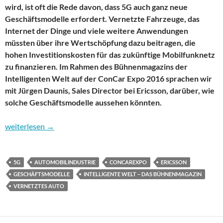
wird, ist oft die Rede davon, dass 5G auch ganz neue
Geschäftsmodelle erfordert. Vernetzte Fahrzeuge, das
Internet der Dinge und viele weitere Anwendungen
müssten über ihre Wertschöpfung dazu beitragen, die
hohen Investitionskosten für das zukünftige Mobilfunknetz
zu finanzieren. Im Rahmen des Bühnenmagazins der
Intelligenten Welt auf der ConCar Expo 2016 sprachen wir
mit Jürgen Daunis, Sales Director bei Ericsson, darüber, wie
solche Geschäftsmodelle aussehen könnten.
Geschäftsmodelle rund ums vernetzte Fahrzeug und 5G
weiterlesen
→
5G
AUTOMOBILINDUSTRIE
CONCAREXPO
ERICSSON
GESCHÄFTSMODELLE
INTELLIGENTE WELT – DAS BÜHNENMAGAZIN
VERNETZTES AUTO