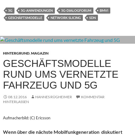
5G
5G-ANWENDUNGEN
5G-DIALOGFORUM
BMVI
GESCHÄFTSMODELLE
NETWORK SLICING
SDN
HINTERGRUND
,
MAGAZIN
GESCHÄFTSMODELLE
RUND UMS VERNETZTE
FAHRZEUG UND 5G
08.12.2016
HANNES RÜGHEIMER
KOMMENTAR
HINTERLASSEN
Aufmacherbild: (C) Ericsson
Wenn über die nächste Mobilfunkgeneration diskutiert