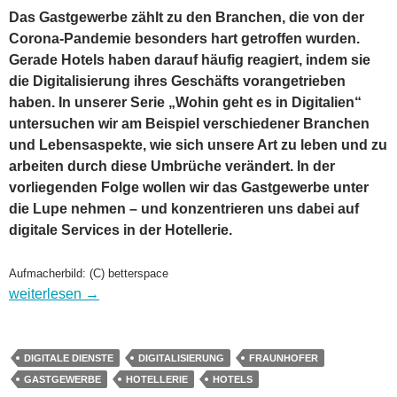
Das Gastgewerbe zählt zu den Branchen, die von der
Corona-Pandemie besonders hart getroffen wurden.
Gerade Hotels haben darauf häufig reagiert, indem sie
die Digitalisierung ihres Geschäfts vorangetrieben
haben. In unserer Serie „Wohin geht es in Digitalien“
untersuchen wir am Beispiel verschiedener Branchen
und Lebensaspekte, wie sich unsere Art zu leben und zu
arbeiten durch diese Umbrüche verändert. In der
vorliegenden Folge wollen wir das Gastgewerbe unter
die Lupe nehmen – und konzentrieren uns dabei auf
digitale Services in der Hotellerie.
Aufmacherbild: (C) betterspace
Wohin geht es in Digitalien? Folge 2, Gastgewerbe: Hotellerie
weiterlesen
→
DIGITALE DIENSTE
DIGITALISIERUNG
FRAUNHOFER
GASTGEWERBE
HOTELLERIE
HOTELS