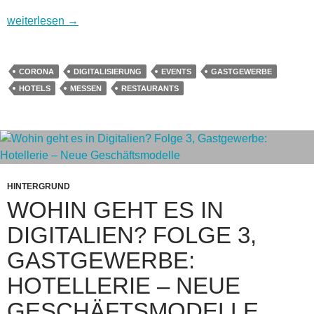
Wohin geht es in Digitalien? Überklick 1: Messen, Events un
weiterlesen
→
CORONA
DIGITALISIERUNG
EVENTS
GASTGEWERBE
HOTELS
MESSEN
RESTAURANTS
HINTERGRUND
WOHIN GEHT ES IN
DIGITALIEN? FOLGE 3,
GASTGEWERBE:
HOTELLERIE – NEUE
GESCHÄFTSMODELLE