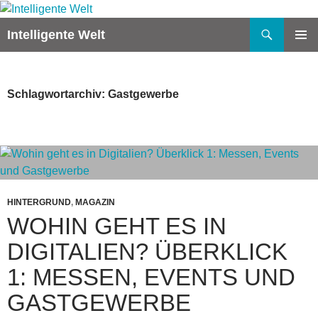
Zum
Inhalt
Suchen
Intelligente Welt
springen
PRIMÄR
MENÜ
Schlagwortarchiv: Gastgewerbe
HINTERGRUND
,
MAGAZIN
WOHIN GEHT ES IN
DIGITALIEN? ÜBERKLICK
1: MESSEN, EVENTS UND
GASTGEWERBE