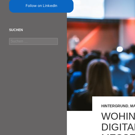
Follow on LinkedIn
SUCHEN
Suchen
nach:
HINTERGRUND
,
MA
WOHIN
DIGITA