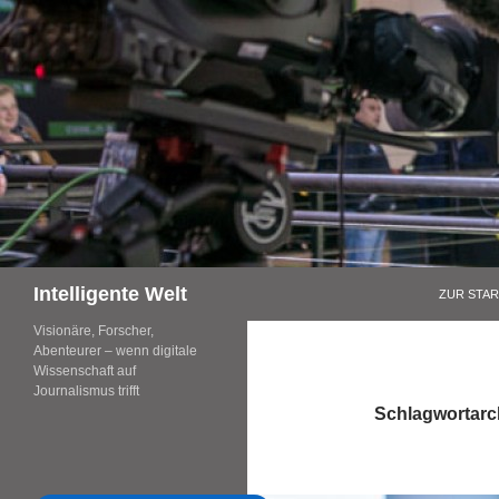
Zum
Inhalt
springen
Suchen
Intelligente Welt
ZUR STAR
Visionäre, Forscher,
Abenteurer – wenn digitale
Wissenschaft auf
Journalismus trifft
Schlagwortarc