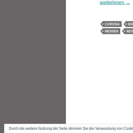
Wohin geht es i
weiterlesen
→
CORONA
DI
MESSEN
RE
Durch die weitere Nutzung der Seite stimmen Sie der Verwendung von Cook