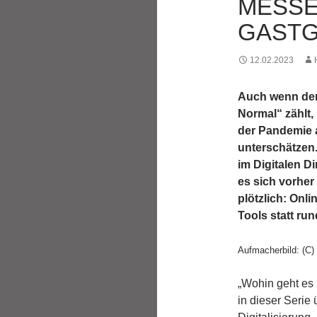
MESSE
GAST
12.02.2023
Auch wenn der
Normal“ zählt,
der Pandemie a
unterschätzen.
im Digitalen D
es sich vorher
plötzlich: Onli
Tools statt run
Aufmacherbild: (C)
„Wohin geht es i
in dieser Serie