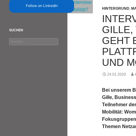
Follow on LinkedIn
HINTERGRUND
,
MA
INTERV
GILLE
SUCHEN
GEHT 
Suchen
nach:
PLATT
UND M
24.01.2020
Bei unserem Be
Gille, Busines
Teilnehmer der 
Mobilität: Wom
Fokusgruppen?
Themen Netzaus