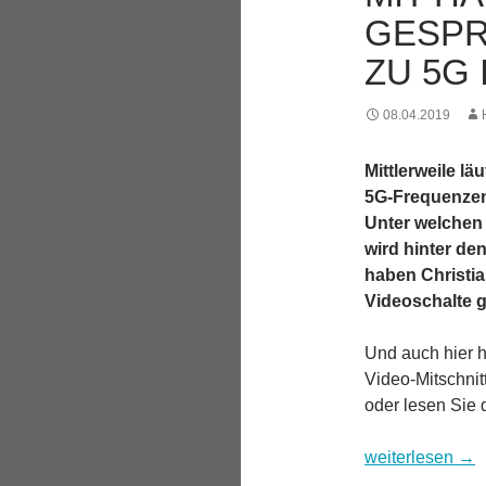
GESPR
ZU 5G
08.04.2019
Mittlerweile lä
5G-Frequenzen
Unter welchen
wird hinter de
haben Christi
Videoschalte 
Und auch hier 
Video-Mitschnit
oder lesen Sie 
Mit Hannes Rüg
weiterlesen
→