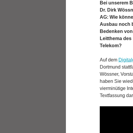
Bei unserem Be
Dr. Dirk Wöss
AG: Wie könne
Ausbau noch b
Bedenken von B
Leitthema des D
Telekom?
Auf dem
Digital
Dortmund stattfa
Wössner, Vorst
haben Sie wied
vierminütige In
Textfassung dar