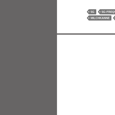
5G
5G-FREQ
MILCHKANNE
Beitragsnavigatio