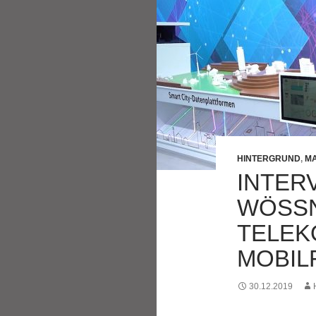
HINTERGRUND
,
MA
INTERV
WÖSSN
TELEK
MOBIL
30.12.2019