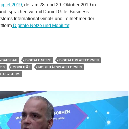
gipfel 2019
, der am 28. und 29. Oktober 2019 in
and, sprachen wir mit Daniel Gille, Business
ystems International GmbH und Teilnehmer der
attform
Digitale Netze und Mobilität
.
niel Gille, T-Systems: Worum geht es bei der Plattform Digitale
ANDAUSBAU
DIGITALE NETZE
DIGITALE PLATTFORMEN
019
MOBILITÄT
MOBILITÄTSPLATTFORMEN
T-SYSTEMS