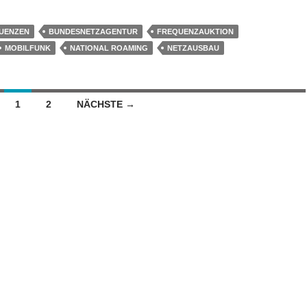
UENZEN
BUNDESNETZAGENTUR
FREQUENZAUKTION
MOBILFUNK
NATIONAL ROAMING
NETZAUSBAU
n
1
2
NÄCHSTE →