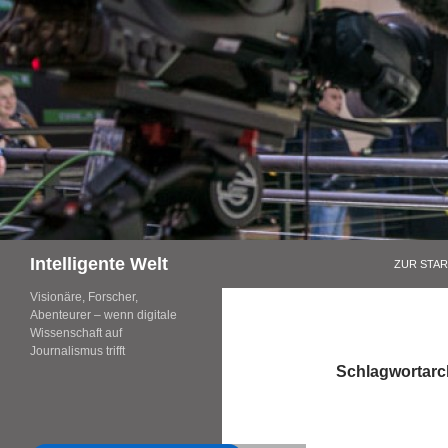
Zum
Inhalt
springen
Suchen
Intelligente Welt
ZUR STAR
Visionäre, Forscher,
Abenteurer – wenn digitale
Wissenschaft auf
Journalismus trifft
Schlagwortarc