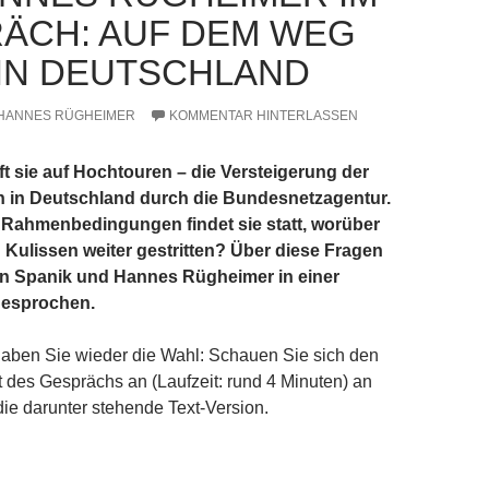
ÄCH: AUF DEM WEG
 IN DEUTSCHLAND
HANNES RÜGHEIMER
KOMMENTAR HINTERLASSEN
uft sie auf Hochtouren – die Versteigerung der
 in Deutschland durch die Bundesnetzagentur.
 Rahmenbedingungen findet sie statt, worüber
n Kulissen weiter gestritten? Über diese Fragen
an Spanik und Hannes Rügheimer in einer
gesprochen.
haben Sie wieder die Wahl: Schauen Sie sich den
t des Gesprächs an (Laufzeit: rund 4 Minuten) an
die darunter stehende Text-Version.
heimer im Gespräch: Auf dem Weg zu 5G in Deutschland