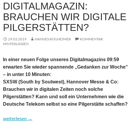
DIGITALMAGAZIN:
BRAUCHEN WIR DIGITALE
PILGERSTÄTTEN?
29.03.2019
HANNES RÜGHEIMER
KOMMENTAR
HINTERLASSEN
In einer neuen Folge unseres Digitalmagazins 09:59
erwarten Sie wieder spannende „Gedanken zur Woche“
– in unter 10 Minuten:
SXSW (South by Soutwest), Hannover Messe & Co:
Brauchen wir in digitalen Zeiten noch solche
Pilgerstätten? Kann und soll ein Unternehmen wie die
Deutsche Telekom selbst so eine Pilgerstätte schaffen?
09:59 – das Digitalmagazin: Brauchen wir digitale Pilgerstätten?
weiterlesen
→