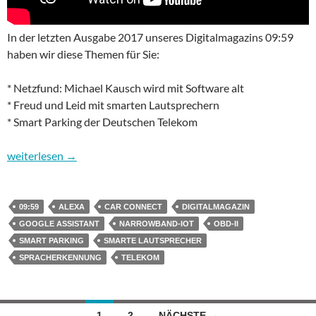
In der letzten Ausgabe 2017 unseres Digitalmagazins 09:59
haben wir diese Themen für Sie:
* Netzfund: Michael Kausch wird mit Software alt
* Freud und Leid mit smarten Lautsprechern
* Smart Parking der Deutschen Telekom
09:59 – das Digitalmagazin: Smartes Parken & Smarte Lautspr
weiterlesen
→
09:59
ALEXA
CAR CONNECT
DIGITALMAGAZIN
GOOGLE ASSISTANT
NARROWBAND-IOT
OBD-II
SMART PARKING
SMARTE LAUTSPRECHER
SPRACHERKENNUNG
TELEKOM
Beitragsnavigation
1
2
NÄCHSTE →