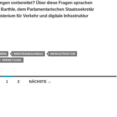
ngen vorbereitet? Über diese Fragen sprachen
t Barthle, dem Parlamentarischen Staatssekretär
terium für Verkehr und digitale Infrastruktur
ik für vernetzte Mobilität?
HREN
BREITBANDAUSBAU
INFRASTRUKTUR
VERNETZUNG
n
1
2
NÄCHSTE →