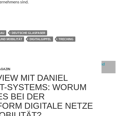
ternehmens sind.
we Nickl, Deutsche Glasfaser: Wie geht es weiter mit dem Glasfas
BAU
DEUTSCHE GLASFASER
 UND MOBILITÄT
DIGITALGIPFEL
TRECHING
GAZIN
IEW MIT DANIEL
, T-SYSTEMS: WORUM
ES BEI DER
FORM DIGITALE NETZE
OBILITÄT?