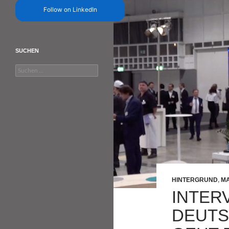
Follow on LinkedIn
SUCHEN
Suchen
nach:
HINTERGRUND
,
MA
INTERV
DEUTS