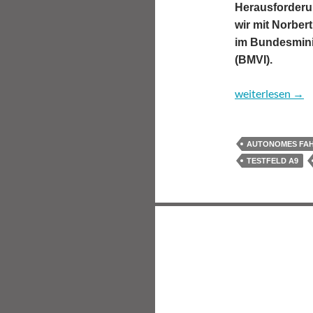
Herausforderu
wir mit Norber
im Bundesminis
(BMVI).
Was tut die Polit
weiterlesen
→
AUTONOMES FA
TESTFELD A9
Beitragsnavigatio