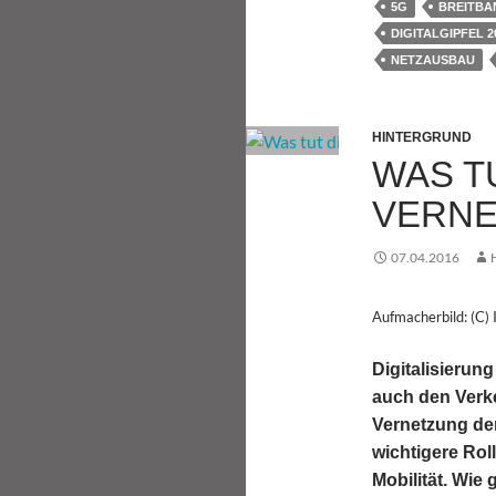
5G
BREITB
DIGITALGIPFEL 2
NETZAUSBAU
HINTERGRUND
WAS TU
VERNE
07.04.2016
Aufmacherbild: (C) 
Digitalisierung
auch den Verk
Vernetzung der
wichtigere Rol
Mobilität. Wie 