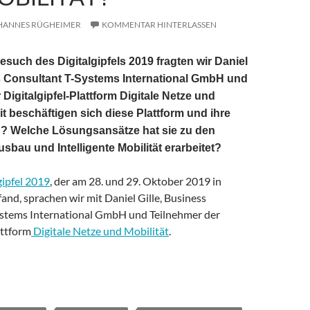
HANNES RÜGHEIMER
KOMMENTAR HINTERLASSEN
such des Digitalgipfels 2019 fragten wir Daniel
s Consultant T-Systems International GmbH und
Digitalgipfel-Plattform Digitale Netze und
it beschäftigen sich diese Plattform und ihre
 Welche Lösungsansätze hat sie zu den
bau und Intelligente Mobilität erarbeitet?
gipfel 2019
, der am 28. und 29. Oktober 2019 in
nd, sprachen wir mit Daniel Gille, Business
stems International GmbH und Teilnehmer der
attform
Digitale Netze und Mobilität
.
niel Gille, T-Systems: Worum geht es bei der Plattform Digitale N