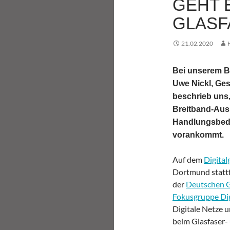
GEHT 
GLASF
21.02.2020
Bei unserem Be
Uwe Nickl, Ges
beschrieb uns,
Breitband-Ausb
Handlungsbeda
vorankommt.
Auf dem
Digital
Dortmund stattf
der
Deutschen G
Fokusgruppe Dig
Digitale Netze u
beim Glasfaser-