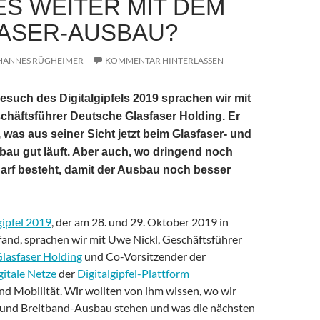
ES WEITER MIT DEM
ASER-AUSBAU?
HANNES RÜGHEIMER
KOMMENTAR HINTERLASSEN
such des Digitalgipfels 2019 sprachen wir mit
chäftsführer Deutsche Glasfaser Holding. Er
 was aus seiner Sicht jetzt beim Glasfaser- und
au gut läuft. Aber auch, wo dringend noch
rf besteht, damit der Ausbau noch besser
gipfel 2019
, der am 28. und 29. Oktober 2019 in
and, sprachen wir mit Uwe Nickl, Geschäftsführer
lasfaser Holding
und Co-Vorsitzender der
itale Netze
der
Digitalgipfel-Plattform
nd Mobilität. Wir wollten von ihm wissen, wo wir
 und Breitband-Ausbau stehen und was die nächsten