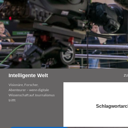
Zum
Inhalt
springen
Suchen
Intelligente Welt
ZU
Visionäre, Forscher,
Abenteurer – wenn digitale
Wissenschaft auf Journalismus
trifft
Schlagwortarc