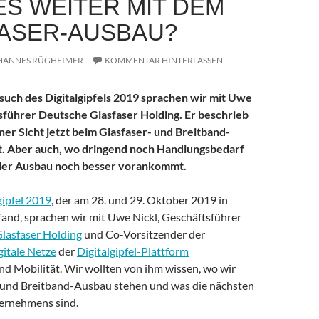
ES WEITER MIT DEM
ASER-AUSBAU?
HANNES RÜGHEIMER
KOMMENTAR HINTERLASSEN
uch des Digitalgipfels 2019 sprachen wir mit Uwe
sführer Deutsche Glasfaser Holding. Er beschrieb
iner Sicht jetzt beim Glasfaser- und Breitband-
t. Aber auch, wo dringend noch Handlungsbedarf
 der Ausbau noch besser vorankommt.
gipfel 2019
, der am 28. und 29. Oktober 2019 in
and, sprachen wir mit Uwe Nickl, Geschäftsführer
lasfaser Holding
und Co-Vorsitzender der
itale Netze
der
Digitalgipfel-Plattform
nd Mobilität. Wir wollten von ihm wissen, wo wir
 und Breitband-Ausbau stehen und was die nächsten
ternehmens sind.