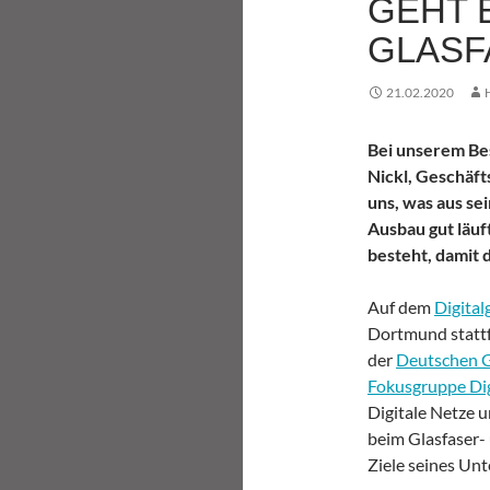
GEHT 
GLASF
21.02.2020
Bei unserem Bes
Nickl, Geschäft
uns, was aus se
Ausbau gut läuf
besteht, damit
Auf dem
Digital
Dortmund stattf
der
Deutschen G
Fokusgruppe Dig
Digitale Netze u
beim Glasfaser-
Ziele seines Un