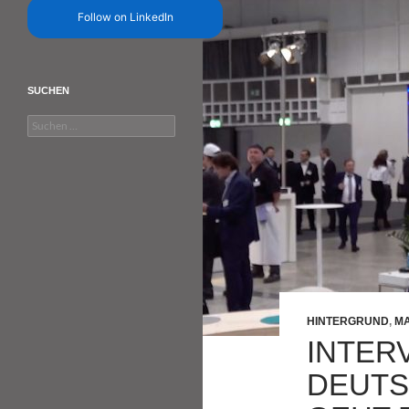
Follow on LinkedIn
SUCHEN
Suchen
nach:
HINTERGRUND
,
MA
INTERV
DEUTS