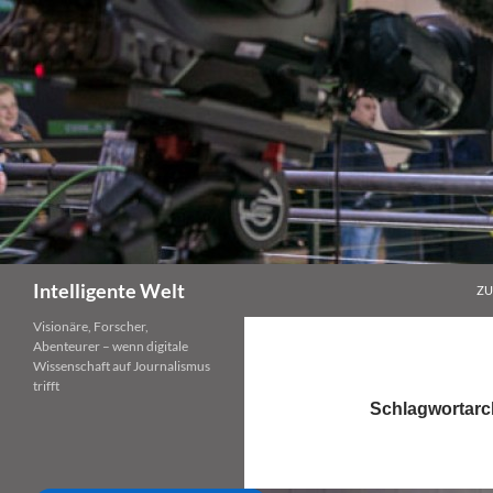
Zum
Inhalt
springen
Suchen
Intelligente Welt
ZU
Visionäre, Forscher,
Abenteurer – wenn digitale
Wissenschaft auf Journalismus
trifft
Schlagwortarch