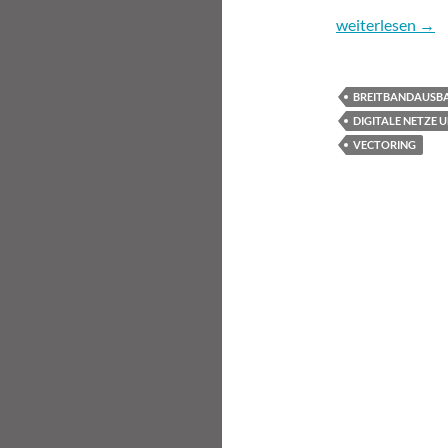
Interview mit U
weiterlesen
→
BREITBANDAUSB
DIGITALE NETZE 
VECTORING