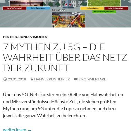
HINTERGRUND
,
VISIONEN
7 MYTHEN ZU 5G – DIE
WAHRHEIT ÜBER DAS NETZ
DER ZUKUNFT
23.01.2018
HANNES RÜGHEIMER
2 KOMMENTARE
Über das 5G-Netz kursieren eine Reihe von Halbwahrheiten
und Missverständnisse. Höchste Zeit, die sieben größten
Mythen rund um 5G unter die Lupe zu nehmen und dazu
jeweils die ganze Wahrheit zu beleuchten.
7 Mythen zu 5G – die Wahrheit über das Netz der Zukunft
weiterlesen
→