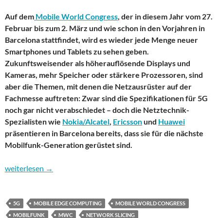
Auf dem
Mobile World Congress
, der in diesem Jahr vom 27.
Februar bis zum 2. März und wie schon in den Vorjahren in
Barcelona stattfindet, wird es wieder jede Menge neuer
Smartphones und Tablets zu sehen geben.
Zukunftsweisender als höherauflösende Displays und
Kameras, mehr Speicher oder stärkere Prozessoren, sind
aber die Themen, mit denen die Netzausrüster auf der
Fachmesse auftreten: Zwar sind die Spezifikationen für 5G
noch gar nicht verabschiedet – doch die Netztechnik-
Spezialisten wie
Nokia/Alcatel
,
Ericsson
und
Huawei
präsentieren in Barcelona bereits, dass sie für die nächste
Mobilfunk-Generation gerüstet sind.
5G nimmt erste Formen an
weiterlesen
→
5G
MOBILE EDGE COMPUTING
MOBILE WORLD CONGRESS
MOBILFUNK
MWC
NETWORK SLICING