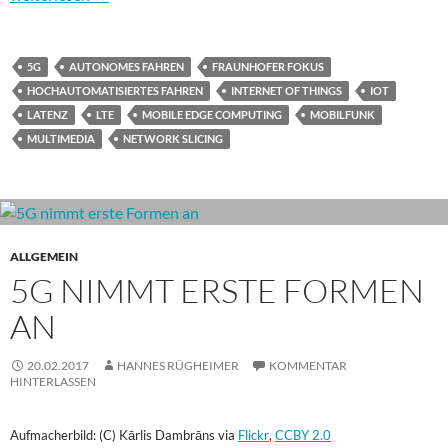
5G
AUTONOMES FAHREN
FRAUNHOFER FOKUS
HOCHAUTOMATISIERTES FAHREN
INTERNET OF THINGS
IOT
LATENZ
LTE
MOBILE EDGE COMPUTING
MOBILFUNK
MULTIMEDIA
NETWORK SLICING
ALLGEMEIN
5G NIMMT ERSTE FORMEN
AN
20.02.2017
HANNES RÜGHEIMER
KOMMENTAR
HINTERLASSEN
Aufmacherbild: (C) Kārlis Dambrāns via
Flickr
,
CCBY 2.0