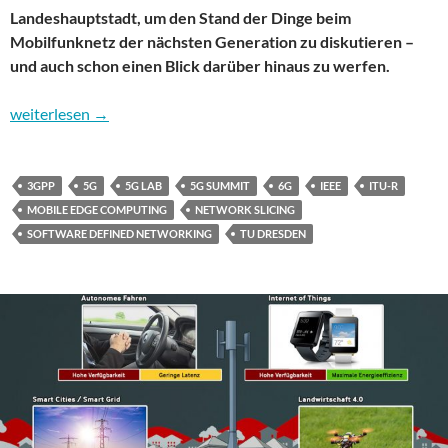
Landeshauptstadt, um den Stand der Dinge beim
Mobilfunknetz der nächsten Generation zu diskutieren –
und auch schon einen Blick darüber hinaus zu werfen.
Auf der Zielgeraden zu 5G – so geht es weiter mit dem Mobilfu
weiterlesen
→
3GPP
5G
5G LAB
5G SUMMIT
6G
IEEE
ITU-R
MOBILE EDGE COMPUTING
NETWORK SLICING
SOFTWARE DEFINED NETWORKING
TU DRESDEN