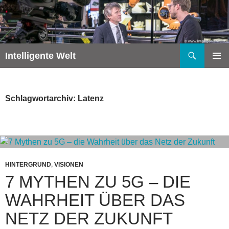
Zum
Inhalt
springen
Suchen
Intelligente Welt
PRIMÄR
MENÜ
Schlagwortarchiv: Latenz
HINTERGRUND
,
VISIONEN
7 MYTHEN ZU 5G – DIE
WAHRHEIT ÜBER DAS
NETZ DER ZUKUNFT