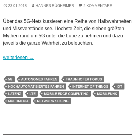
23.01.2018
HANNES RÜGHEIMER
2 KOMMENTARE
Über das 5G-Netz kursieren eine Reihe von Halbwahrheiten
und Missverständnisse. Höchste Zeit, die sieben größten
Mythen rund um 5G unter die Lupe zu nehmen und dazu
jeweils die ganze Wahrheit zu beleuchten.
7 Mythen zu 5G – die Wahrheit über das Netz der Zukunft
weiterlesen
→
5G
AUTONOMES FAHREN
FRAUNHOFER FOKUS
HOCHAUTOMATISIERTES FAHREN
INTERNET OF THINGS
IOT
LATENZ
LTE
MOBILE EDGE COMPUTING
MOBILFUNK
MULTIMEDIA
NETWORK SLICING