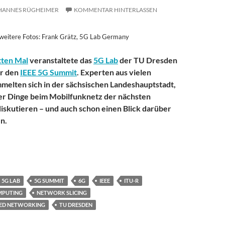
HANNES RÜGHEIMER
KOMMENTAR HINTERLASSEN
weitere Fotos: Frank Grätz, 5G Lab Germany
tten Mal
veranstaltete das
5G Lab
der TU Dresden
r den
IEEE 5G Summit
. Experten aus vielen
elten sich in der sächsischen Landeshauptstadt,
er Dinge beim Mobilfunknetz der nächsten
iskutieren – und auch schon einen Blick darüber
n.
aden zu 5G – so geht es weiter mit dem Mobilfunk der nächsten Ge
5G LAB
5G SUMMIT
6G
IEEE
ITU-R
MPUTING
NETWORK SLICING
NED NETWORKING
TU DRESDEN