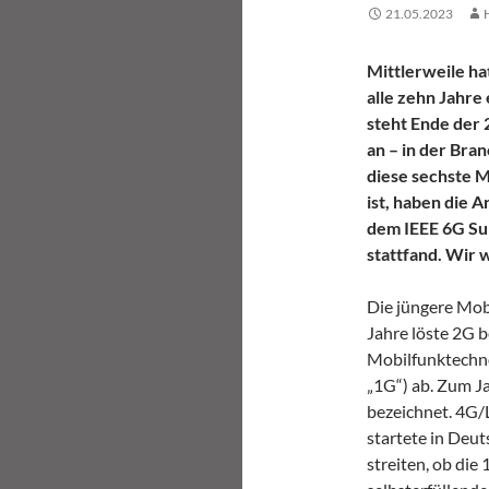
21.05.2023
Mittlerweile hat
alle zehn Jahre
steht Ende der 
an – in der Bra
diese sechste M
ist, haben die 
dem IEEE 6G Sum
stattfand. Wir 
Die jüngere Mobi
Jahre löste 2G 
Mobilfunktechno
„1G“) ab. Zum J
bezeichnet. 4G/
startete in Deu
streiten, ob die