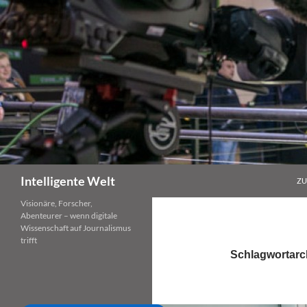
Zum
Inhalt
springen
Suchen
Intelligente Welt
ZU
Visionäre, Forscher,
Abenteurer – wenn digitale
Wissenschaft auf Journalismus
trifft
Schlagwortarc