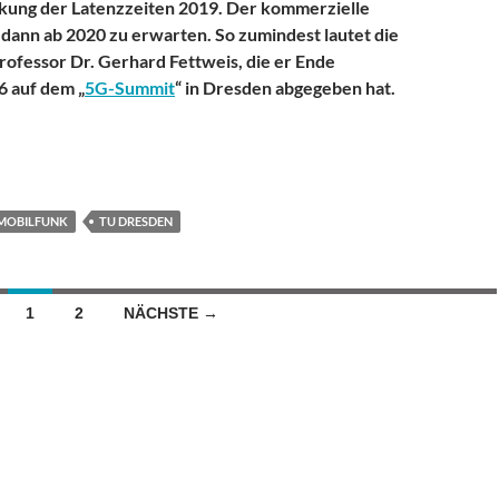
nkung der Latenzzeiten 2019. Der kommerzielle
t dann ab 2020 zu erwarten. So zumindest lautet die
ofessor Dr. Gerhard Fettweis, die er Ende
 auf dem „
5G-Summit
“ in Dresden abgegeben hat.
 in Dresden – auf dem Weg zum Mobilfunk der Zukunft
MOBILFUNK
TU DRESDEN
1
2
NÄCHSTE →