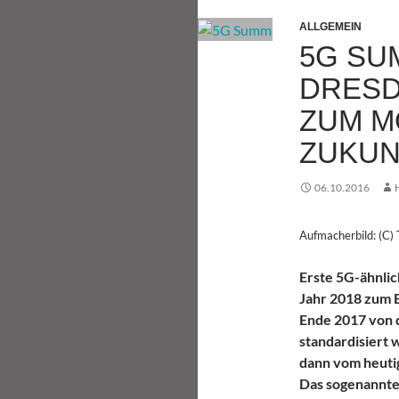
ALLGEMEIN
5G SUM
DRESD
ZUM M
ZUKUN
06.10.2016
Aufmacherbild: (C)
Erste 5G-ähnli
Jahr 2018 zum E
Ende 2017 von 
standardisiert 
dann vom heuti
Das sogenannte