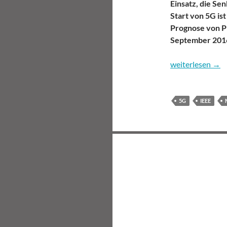
Einsatz, die Se
Start von 5G is
Prognose von Pr
September 2016
5G Summit 2016
weiterlesen
→
5G
IEEE
Beitragsnavigation