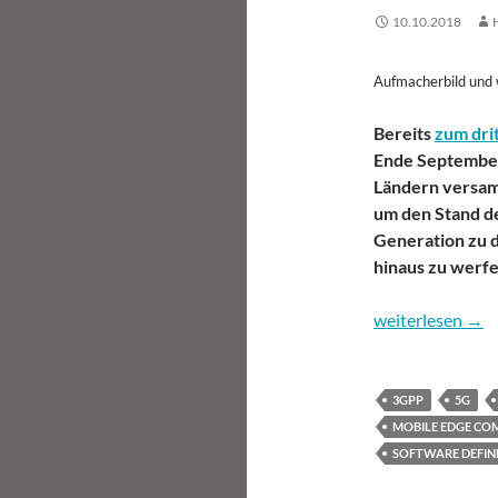
10.10.2018
Aufmacherbild und 
Bereits
zum dri
Ende Septembe
Ländern versamm
um den Stand d
Generation zu d
hinaus zu werfe
Auf der Zielger
weiterlesen
→
3GPP
5G
MOBILE EDGE CO
SOFTWARE DEFI