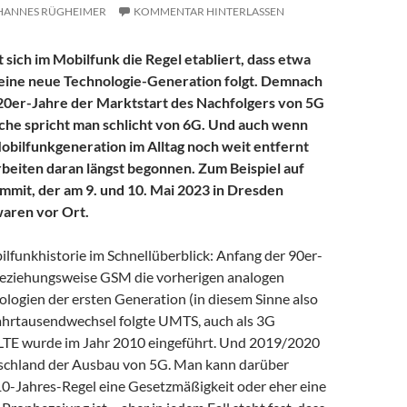
HANNES RÜGHEIMER
KOMMENTAR HINTERLASSEN
 sich im Mobilfunk die Regel etabliert, dass etwa
 eine neue Technologie-Generation folgt. Demnach
20er-Jahre der Marktstart des Nachfolgers von 5G
nche spricht man schlicht von 6G. Und auch wenn
obilfunkgeneration im Alltag noch weit entfernt
Arbeiten daran längst begonnen. Zum Beispiel auf
mit, der am 9. und 10. Mai 2023 in Dresden
waren vor Ort.
lfunkhistorie im Schnellüberblick: Anfang der 90er-
beziehungsweise GSM die vorherigen analogen
logien der ersten Generation (in diesem Sinne also
ahrtausendwechsel folgte UMTS, auch als 3G
LTE wurde im Jahr 2010 eingeführt. Und 2019/2020
tschland der Ausbau von 5G. Man kann darüber
 10-Jahres-Regel eine Gesetzmäßigkeit oder eher eine