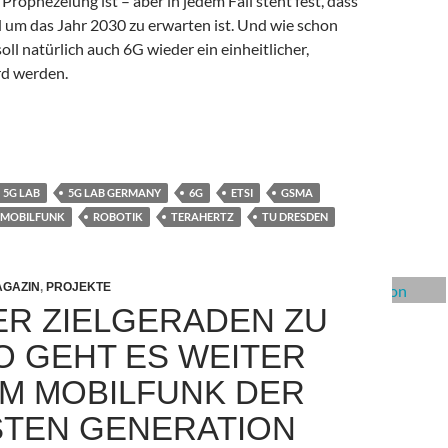
 Prophezeiung ist – aber in jedem Fall steht fest, dass
 um das Jahr 2030 zu erwarten ist.
Und wie schon
oll natürlich auch 6G wieder ein einheitlicher,
rd werden.
6G bereits im Blick
5G LAB
5G LAB GERMANY
6G
ETSI
GSMA
MOBILFUNK
ROBOTIK
TERAHERTZ
TU DRESDEN
GAZIN
,
PROJEKTE
ER ZIELGERADEN ZU
SO GEHT ES WEITER
EM MOBILFUNK DER
TEN GENERATION