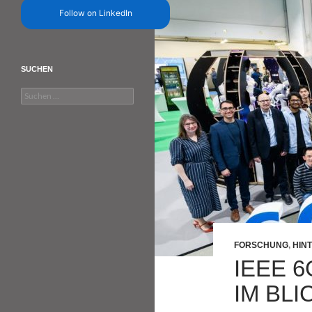
Follow on LinkedIn
SUCHEN
Suchen
nach:
FORSCHUNG
,
HIN
IEEE 6
IM BLI