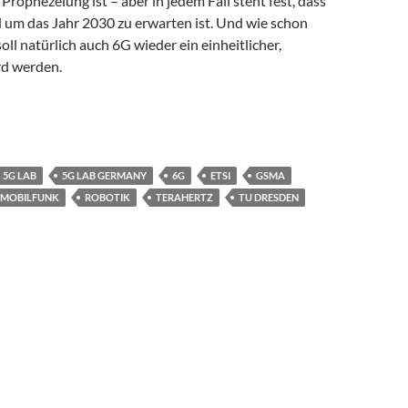
 Prophezeiung ist – aber in jedem Fall steht fest, dass
 um das Jahr 2030 zu erwarten ist.
Und wie schon
oll natürlich auch 6G wieder ein einheitlicher,
rd werden.
6G bereits im Blick
5G LAB
5G LAB GERMANY
6G
ETSI
GSMA
MOBILFUNK
ROBOTIK
TERAHERTZ
TU DRESDEN