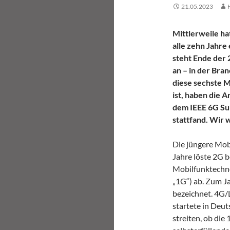
21.05.2023
Mittlerweile hat
alle zehn Jahre
steht Ende der 
an – in der Bra
diese sechste M
ist, haben die 
dem IEEE 6G Sum
stattfand. Wir 
Die jüngere Mobi
Jahre löste 2G 
Mobilfunktechno
„1G“) ab. Zum J
bezeichnet. 4G/
startete in Deu
streiten, ob die