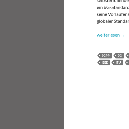
selbsterfüllende
ein 6G-Standard
seine Vorläufer s
globaler Standa
IEEE 6G Summit: 
weiterlesen
→
3GPP
5G
IEEE
ITU