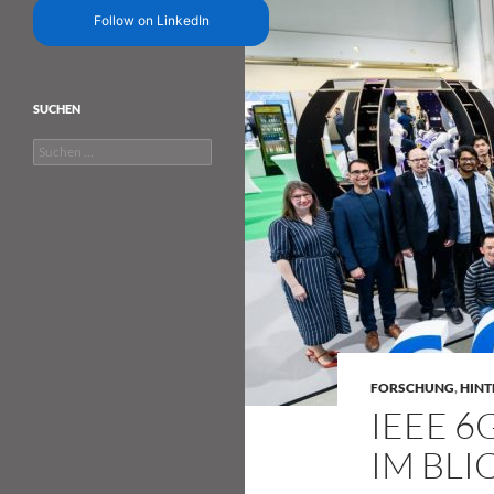
Follow on LinkedIn
SUCHEN
Suchen
nach:
FORSCHUNG
,
HIN
IEEE 6
IM BLI