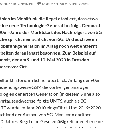
HANNES RÜGHEIMER
KOMMENTAR HINTERLASSEN
 sich im Mobilfunk die Regel etabliert, dass etwa
 eine neue Technologie-Generation folgt. Demnach
20er-Jahre der Marktstart des Nachfolgers von 5G
nche spricht man schlicht von 6G. Und auch wenn
obilfunkgeneration im Alltag noch weit entfernt
Arbeiten daran längst begonnen. Zum Beispiel auf
mit, der am 9. und 10. Mai 2023 in Dresden
waren vor Ort.
lfunkhistorie im Schnellüberblick: Anfang der 90er-
beziehungsweise GSM die vorherigen analogen
logien der ersten Generation (in diesem Sinne also
ahrtausendwechsel folgte UMTS, auch als 3G
LTE wurde im Jahr 2010 eingeführt. Und 2019/2020
tschland der Ausbau von 5G. Man kann darüber
 10-Jahres-Regel eine Gesetzmäßigkeit oder eher eine