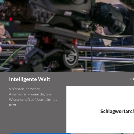
Zum
Inhalt
springen
Suchen
Intelligente Welt
ZU
Visionäre, Forscher,
Abenteurer – wenn digitale
Wissenschaft auf Journalismus
trifft
Schlagwortarch