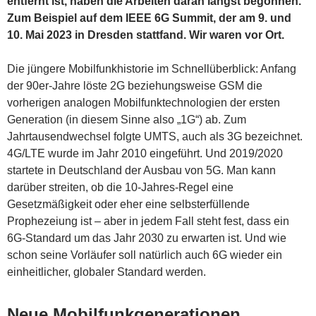
entfernt ist, haben die Arbeiten daran längst begonnen.
Zum Beispiel auf dem IEEE 6G Summit, der am 9. und
10. Mai 2023 in Dresden stattfand. Wir waren vor Ort.
Die jüngere Mobilfunkhistorie im Schnellüberblick: Anfang
der 90er-Jahre löste 2G beziehungsweise GSM die
vorherigen analogen Mobilfunktechnologien der ersten
Generation (in diesem Sinne also „1G“) ab. Zum
Jahrtausendwechsel folgte UMTS, auch als 3G bezeichnet.
4G/LTE wurde im Jahr 2010 eingeführt. Und 2019/2020
startete in Deutschland der Ausbau von 5G. Man kann
darüber streiten, ob die 10-Jahres-Regel eine
Gesetzmäßigkeit oder eher eine selbsterfüllende
Prophezeiung ist – aber in jedem Fall steht fest, dass ein
6G-Standard um das Jahr 2030 zu erwarten ist.
Und wie
schon seine Vorläufer soll natürlich auch 6G wieder ein
einheitlicher, globaler Standard werden.
Neue Mobilfunkgenerationen