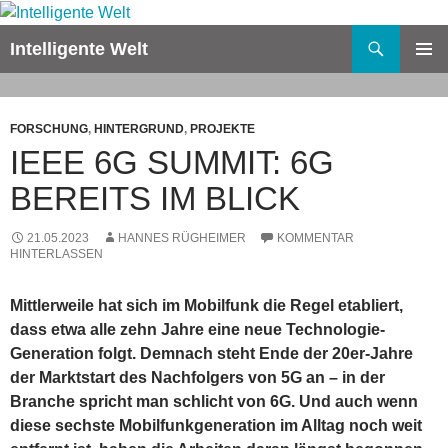
Zum
Inhalt
Suchen
Intelligente Welt
springen
PRIMÄR
MENÜ
FORSCHUNG
,
HINTERGRUND
,
PROJEKTE
IEEE 6G SUMMIT: 6G
BEREITS IM BLICK
21.05.2023
HANNES RÜGHEIMER
KOMMENTAR
HINTERLASSEN
Mittlerweile hat sich im Mobilfunk die Regel etabliert,
dass etwa alle zehn Jahre eine neue Technologie-
Generation folgt. Demnach steht Ende der 20er-Jahre
der Marktstart des Nachfolgers von 5G an – in der
Branche spricht man schlicht von 6G. Und auch wenn
diese sechste Mobilfunkgeneration im Alltag noch weit