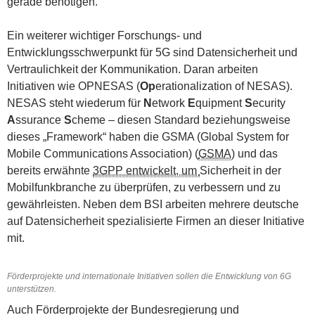
gerade benötigen.
Ein weiterer wichtiger Forschungs- und
Entwicklungsschwerpunkt für 5G sind Datensicherheit und
Vertraulichkeit der Kommunikation. Daran arbeiten
Initiativen wie OPNESAS (
Op
erationalization of NESAS).
NESAS steht wiederum für
N
etwork
E
quipment
S
ecurity
A
ssurance
S
cheme
– diesen Standard beziehungsweise
dieses „Framework“ haben die GSMA (Global System for
Mobile Communications Association) (
GSMA
) und das
bereits erwähnte
3GPP entwickelt, um
Sicherheit in der
Mobilfunkbranche zu überprüfen, zu verbessern und zu
gewährleisten. Neben dem BSI arbeiten mehrere deutsche
auf Datensicherheit spezialisierte Firmen an dieser Initiative
mit.
Förderprojekte und internationale Initiativen sollen die Entwicklung von 6G
unterstützen.
Auch Förderprojekte der Bundesregierung und