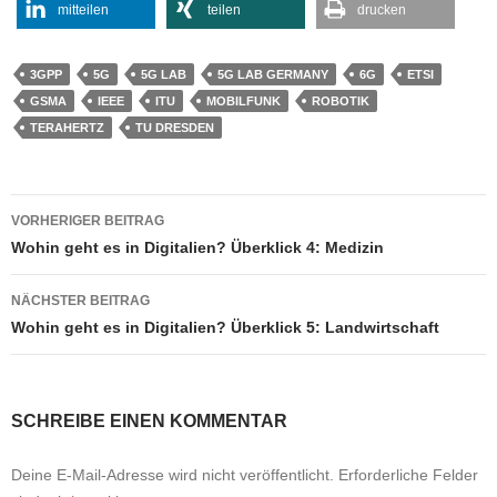
mitteilen
teilen
drucken
3GPP
5G
5G LAB
5G LAB GERMANY
6G
ETSI
GSMA
IEEE
ITU
MOBILFUNK
ROBOTIK
TERAHERTZ
TU DRESDEN
Beitragsnavigation
VORHERIGER BEITRAG
Wohin geht es in Digitalien? Überklick 4: Medizin
NÄCHSTER BEITRAG
Wohin geht es in Digitalien? Überklick 5: Landwirtschaft
SCHREIBE EINEN KOMMENTAR
Deine E-Mail-Adresse wird nicht veröffentlicht.
Erforderliche Felder