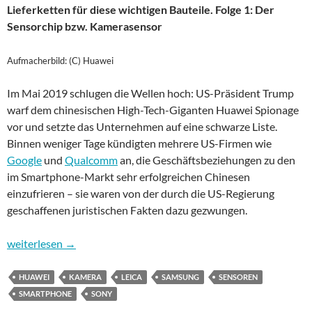
Lieferketten für diese wichtigen Bauteile. Folge 1: Der
Sensorchip bzw. Kamerasensor
Aufmacherbild: (C) Huawei
Im Mai 2019 schlugen die Wellen hoch: US-Präsident Trump
warf dem chinesischen High-Tech-Giganten Huawei Spionage
vor und setzte das Unternehmen auf eine schwarze Liste.
Binnen weniger Tage kündigten mehrere US-Firmen wie
Google
und
Qualcomm
an, die Geschäftsbeziehungen zu den
im Smartphone-Markt sehr erfolgreichen Chinesen
einzufrieren – sie waren von der durch die US-Regierung
geschaffenen juristischen Fakten dazu gezwungen.
Was steckt im Smartphone? Folge 1: Kamerasensor
weiterlesen
→
HUAWEI
KAMERA
LEICA
SAMSUNG
SENSOREN
SMARTPHONE
SONY