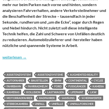
mehr nur beim Parken nach vorne und hinten, sondern
analysieren Fahrverhalten, andere Verkehrsteilnehmer und
die Beschaffenheit der Strecke – tausendfach in jeder
Sekunde, rundherum und „um die Ecke“, sogar durch Regen
und Nebel hindurch. Nicht zuletzt soll diese intelligente
Technik helfen, die Zahl und Schwere von Unfällen deutlich
zu reduzieren. Automobilzulieferer und -hersteller haben
nützliche und spannende Systeme in Arbeit.
Vorausschauender als der Fahrer: Kameras machen Fahrzeuge s
weiterlesen
→
ASSISTENZSYSTEM
ASSISTENZSYSTEME
AUGMENTED REALITY
AUTOFAHRER
BAUSTELLEN
BMW
CONTINENTAL
CYCLEE
FAHRBAHN
FAHRRADHELM
FORD
FUSSGÄNGER
KAMERA
KAMERAS
KOLLISION
LASTWAGEN
LIFEPAINT
LKW
MOTORRADFAHRER
RADFAHRER
SAMSUNG
SCHEINWERFER
STEREOKAMERA
UNFALL
UNFÄLLE
UNFALLFORSCHER