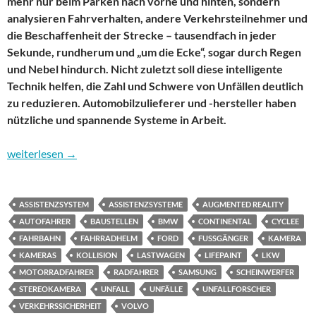
mehr nur beim Parken nach vorne und hinten, sondern
analysieren Fahrverhalten, andere Verkehrsteilnehmer und
die Beschaffenheit der Strecke – tausendfach in jeder
Sekunde, rundherum und „um die Ecke“, sogar durch Regen
und Nebel hindurch. Nicht zuletzt soll diese intelligente
Technik helfen, die Zahl und Schwere von Unfällen deutlich
zu reduzieren. Automobilzulieferer und -hersteller haben
nützliche und spannende Systeme in Arbeit.
Vorausschauender als der Fahrer: Kameras machen Fahrzeuge s
weiterlesen
→
ASSISTENZSYSTEM
ASSISTENZSYSTEME
AUGMENTED REALITY
AUTOFAHRER
BAUSTELLEN
BMW
CONTINENTAL
CYCLEE
FAHRBAHN
FAHRRADHELM
FORD
FUSSGÄNGER
KAMERA
KAMERAS
KOLLISION
LASTWAGEN
LIFEPAINT
LKW
MOTORRADFAHRER
RADFAHRER
SAMSUNG
SCHEINWERFER
STEREOKAMERA
UNFALL
UNFÄLLE
UNFALLFORSCHER
VERKEHRSSICHERHEIT
VOLVO