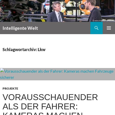
Zum
Inhalt
springen
Suchen
Intelligente Welt
PRIMÄR
MENÜ
Schlagwortarchiv: Lkw
PROJEKTE
VORAUSSCHAUENDER
ALS DER FAHRER: