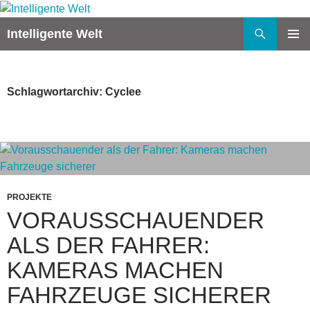
Zum
Inhalt
Suchen
Intelligente Welt
springen
PRIMÄR
MENÜ
Schlagwortarchiv: Cyclee
PROJEKTE
VORAUSSCHAUENDER
ALS DER FAHRER:
KAMERAS MACHEN
FAHRZEUGE SICHERER