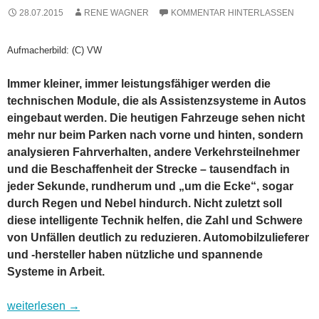
28.07.2015
RENE WAGNER
KOMMENTAR HINTERLASSEN
Aufmacherbild: (C) VW
Immer kleiner, immer leistungsfähiger werden die
technischen Module, die als Assistenzsysteme in Autos
eingebaut werden. Die heutigen Fahrzeuge sehen nicht
mehr nur beim Parken nach vorne und hinten, sondern
analysieren Fahrverhalten, andere Verkehrsteilnehmer
und die Beschaffenheit der Strecke – tausendfach in
jeder Sekunde, rundherum und „um die Ecke“, sogar
durch Regen und Nebel hindurch. Nicht zuletzt soll
diese intelligente Technik helfen, die Zahl und Schwere
von Unfällen deutlich zu reduzieren. Automobilzulieferer
und -hersteller haben nützliche und spannende
Systeme in Arbeit.
Vorausschauender als der Fahrer: Kameras machen Fahrzeug
weiterlesen
→