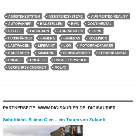
ASSISTENZSYSTEM
ASSISTENZSYSTEME
AUGMENTED REALITY
AUTOFAHRER
BAUSTELLEN
BMW
CONTINENTAL
CYCLEE
FAHRBAHN
FAHRRADHELM
FORD
FUSSGÄNGER
KAMERA
KAMERAS
KOLLISION
LASTWAGEN
LIFEPAINT
LKW
MOTORRADFAHRER
RADFAHRER
SAMSUNG
SCHEINWERFER
STEREOKAMERA
UNFALL
UNFÄLLE
UNFALLFORSCHER
VERKEHRSSICHERHEIT
VOLVO
PARTNERSEITE: WWW.DIGISAURIER.DE: DIGISAURIER
Schottland: Silicon Glen – ein Traum von Zukunft