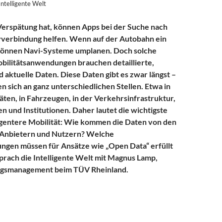
Intelligente Welt
erspätung hat, können Apps bei der Suche nach
vverbindung helfen. Wenn auf der Autobahn ein
 können Navi-Systeme umplanen. Doch solche
obilitätsanwendungen brauchen detaillierte,
d aktuelle Daten. Diese Daten gibt es zwar längst –
en sich an ganz unterschiedlichen Stellen. Etwa in
ten, in Fahrzeugen, in der Verkehrsinfrastruktur,
 und Institutionen. Daher lautet die wichtigste
ligentere Mobilität: Wie kommen die Daten von den
 Anbietern und Nutzern? Welche
gen müssen für Ansätze wie „Open Data“ erfüllt
prach die Intelligente Welt mit Magnus Lamp,
ngsmanagement beim TÜV Rheinland.
 intelligentere Mobilität