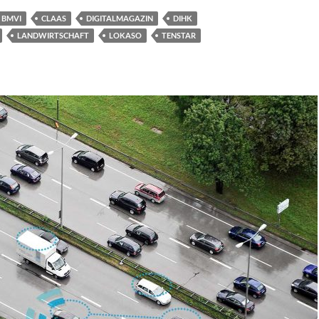
BMVI
CLAAS
DIGITALMAGAZIN
DIHK
LANDWIRTSCHAFT
LOKASO
TENSTAR