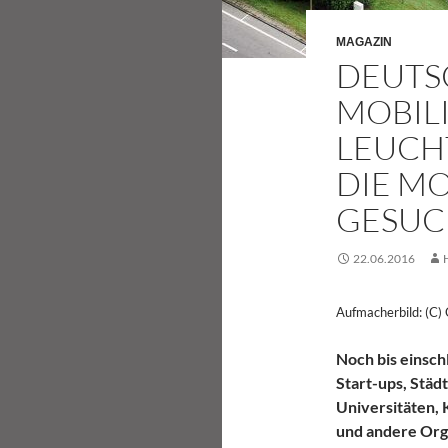
MAGAZIN
DEUTS
MOBILI
LEUCH
DIE M
GESUC
22.06.2016
Aufmacherbild: (C)
Noch bis einsch
Start-ups, Städ
Universitäten,
und andere Orga