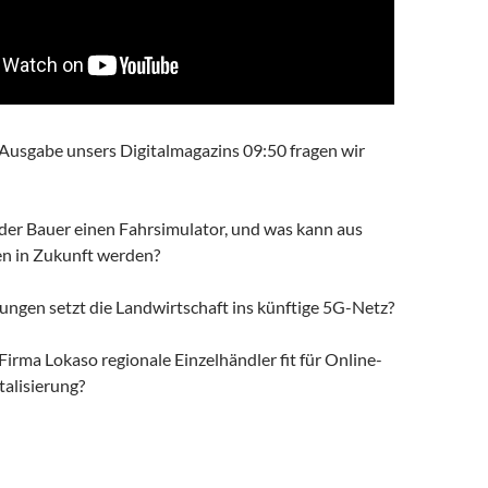
 Ausgabe unsers Digitalmagazins 09:50 fragen wir
der Bauer einen Fahrsimulator, und was kann aus
n in Zukunft werden?
ungen setzt die Landwirtschaft ins künftige 5G-Netz?
Firma Lokaso regionale Einzelhändler fit für Online-
talisierung?
italmagazin: TENSTAR-Fahrsimulator *5G in der Landwirtschaft *