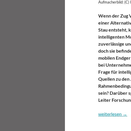
Aufmacherbild: (C) 
Wenn der Zug V
einer Alternati
Stau entsteht,
intelligenten M
zuverlässige un
doch sie befind
mobilen Endgerä
bei Unternehmen
Frage für intel
Quellen zu den
Rahmenbedingun
sein? Darüber s
Leiter Forschu
Smarte Daten für
weiterlesen
→