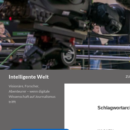
Zum
Inhalt
springen
Suchen
Intelligente Welt
ZU
Visionäre, Forscher,
Abenteurer – wenn digitale
Wissenschaft auf Journalismus
trifft
Schlagwortarc