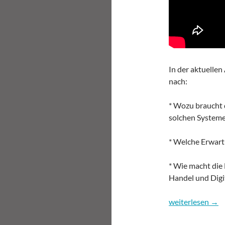
In der aktuellen
nach:
* Wozu braucht 
solchen Systeme
* Welche Erwart
* Wie macht die 
Handel und Digi
09:59 – das Dig
weiterlesen
→