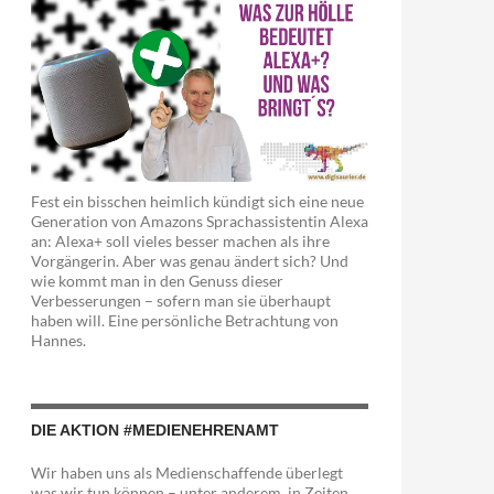
Fest ein bisschen heimlich kündigt sich eine neue
Generation von Amazons Sprachassistentin Alexa
an: Alexa+ soll vieles besser machen als ihre
Vorgängerin. Aber was genau ändert sich? Und
wie kommt man in den Genuss dieser
Verbesserungen – sofern man sie überhaupt
haben will. Eine persönliche Betrachtung von
Hannes.
DIE AKTION #MEDIENEHRENAMT
 Das regionale Webkaufhaus Lokaso
Wir haben uns als Medienschaffende überlegt
was wir tun können – unter anderem in Zeiten