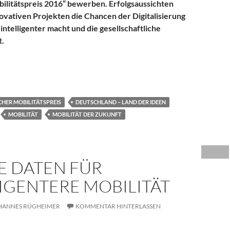
ilitätspreis 2016“ bewerben. Erfolgsaussichten
novativen Projekten die Chancen der Digitalisierung
 intelligenter macht und die gesellschaftliche
t.
tätspreis: Leuchtturmprojekte für die mobile Gesellschaft gesuc
HER MOBILITÄTSPREIS
DEUTSCHLAND – LAND DER IDEEN
MOBILITÄT
MOBILITÄT DER ZUKUNFT
E DATEN FÜR
IGENTERE MOBILITÄT
HANNES RÜGHEIMER
KOMMENTAR HINTERLASSEN