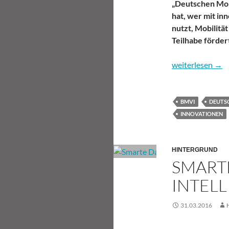
„Deutschen Mob
hat, wer mit in
nutzt, Mobilität
Teilhabe förder
Deutscher Mobili
weiterlesen
→
BMVI
DEUTSC
INNOVATIONEN
HINTERGRUND
SMART
INTELL
31.03.2016