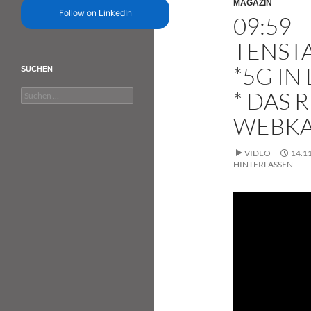
MAGAZIN
Follow on LinkedIn
09:59 
TENST
*5G I
SUCHEN
* DAS 
Suchen
nach:
WEBKA
VIDEO
14.1
HINTERLASSEN