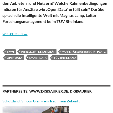
den Anbietern und Nutzern? Welche Rahmenbedingungen
müssen für Ansätze wie „Open Data“ erfüllt sein? Darüber
sprach die Intelligente Welt mit Magnus Lamp, Leiter
Forschungsmanagement beim TÜV Rheinland.
Smarte Daten für intelligentere Mobilität
weiterlesen
→
BMVI
INTELLIGENTE MOBILITÄT
MOBILITÄTSDATENMARKTPLATZ
OPEN DATA
SMART DATA
TÜV RHEINLAND
PARTNERSEITE: WWW.DIGISAURIER.DE: DIGISAURIER
Schottland: Silicon Glen – ein Traum von Zukunft