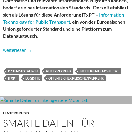
Datensätze und relevante Informationen zugreifen können,
bedarf es eines internationalen Standards. Derzeit etabliert
sich als Lösung für diese Anforderung ITxPT –
Information
Technology for Public Transport
, ein von der Europäischen
Union geförderter Standard und eine Plattform zum
Datenaustausch.
Zeigt her Eure Daten – die Austauschplattform ITxPT
weiterlesen
→
DATENAUSTAUSCH
GÜTERVERKEHR
INTELLIGENTE MOBILITÄT
ITXPT
LOGISTIK
ÖFFENTLICHER PERSONENVERKEHR
HINTERGRUND
SMARTE DATEN FÜR