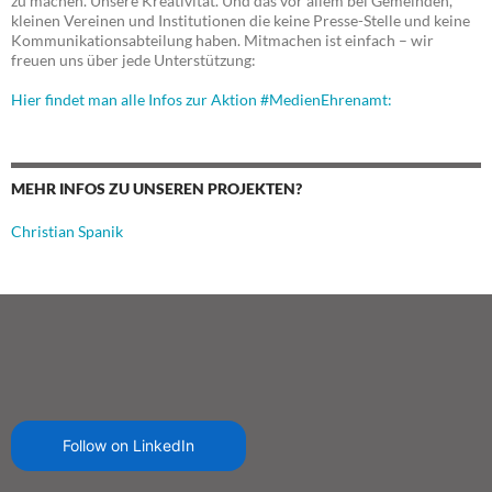
zu machen. Unsere Kreativität. Und das vor allem bei Gemeinden,
kleinen Vereinen und Institutionen die keine Presse-Stelle und keine
Kommunikationsabteilung haben. Mitmachen ist einfach – wir
freuen uns über jede Unterstützung:
Hier findet man alle Infos zur Aktion #MedienEhrenamt:
MEHR INFOS ZU UNSEREN PROJEKTEN?
Christian Spanik
Follow on LinkedIn