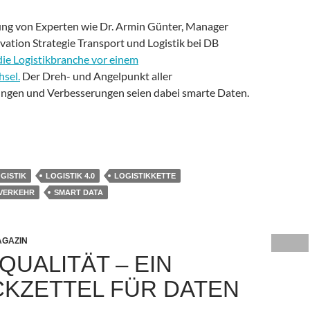
ng von Experten wie Dr. Armin Günter, Manager
vation Strategie Transport und Logistik bei DB
die Logistikbranche vor einem
sel.
Der Dreh- und Angelpunkt aller
gen und Verbesserungen seien dabei smarte Daten.
 – wie smarte Daten die Logistikbranche verändern
GISTIK
LOGISTIK 4.0
LOGISTIKKETTE
VERKEHR
SMART DATA
GAZIN
QUALITÄT – EIN
CKZETTEL FÜR DATEN