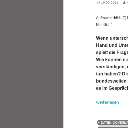
19.05.2016
Aufmacherbild: (C) 
Mobilität“
Wenn unterschi
Hand und Unte
spielt die Frag
Wie können sic
verständigen, 
tun haben? Die
bundesweiten D
es im Gespräch 
Datenqualität – 
weiterlesen
→
DATEN-GOVERN