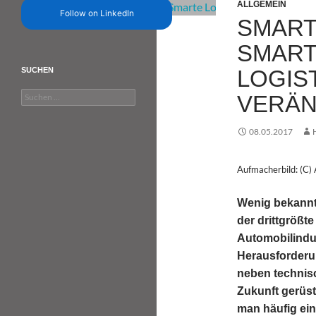
ALLGEMEIN
Follow on LinkedIn
SMART
SMART
LOGIS
SUCHEN
Suchen
VERÄ
nach:
08.05.2017
Aufmacherbild: (C)
Wenig bekannt,
der drittgrößt
Automobilindus
Herausforderun
neben technisc
Zukunft gerüst
man häufig ein