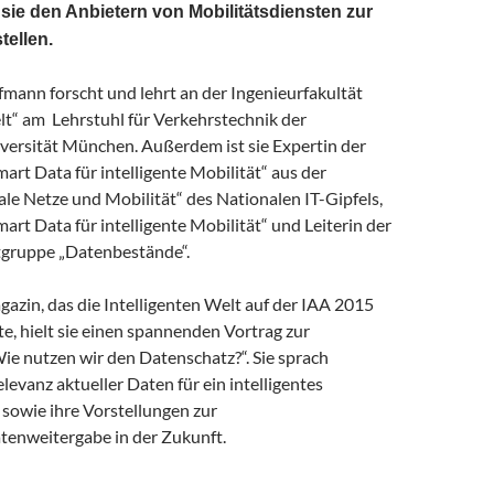
sie den Anbietern von Mobilitätsdiensten zur
tellen.
offmann forscht und lehrt an der Ingenieurfakultät
“ am Lehrstuhl für Verkehrstechnik der
versität München. Außerdem ist sie Expertin der
rt Data für intelligente Mobilität“ aus der
ale Netze und Mobilität“ des Nationalen IT-Gipfels,
rt Data für intelligente Mobilität“ und Leiterin der
tgruppe „Datenbestände“.
zin, das die Intelligenten Welt auf der IAA 2015
te, hielt sie einen spannenden Vortrag zur
ie nutzen wir den Datenschatz?“. Sie sprach
elevanz aktueller Daten für ein intelligentes
sowie ihre Vorstellungen zur
tenweitergabe in der Zukunft.
ntelligente Mobilität