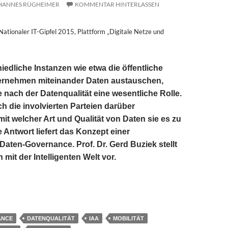
HANNES RÜGHEIMER
KOMMENTAR HINTERLASSEN
Nationaler IT-Gipfel 2015, Plattform „Digitale Netze und
edliche Instanzen wie etwa die öffentliche
rnehmen miteinander Daten austauschen,
e nach der Datenqualität eine wesentliche Rolle.
h die involvierten Parteien darüber
mit welcher Art und Qualität von Daten sie es zu
 Antwort liefert das Konzept einer
aten-Governance. Prof. Dr. Gerd Buziek stellt
mit der Intelligenten Welt vor.
ein Beipackzettel für Daten
ANCE
DATENQUALITÄT
IAA
MOBILITÄT