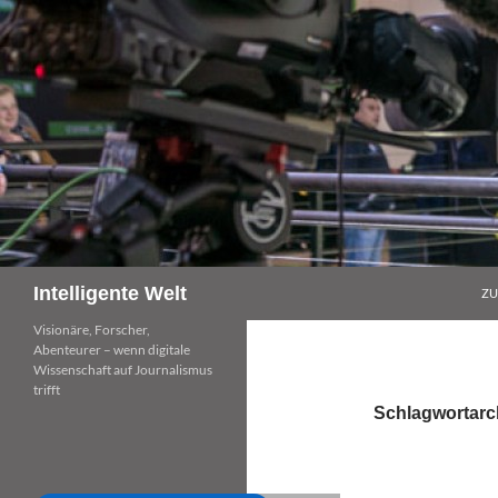
Zum
Inhalt
springen
Suchen
Intelligente Welt
ZU
Visionäre, Forscher,
Abenteurer – wenn digitale
Wissenschaft auf Journalismus
trifft
Schlagwortarc