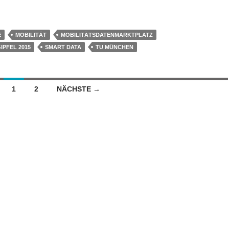
E
MOBILITÄT
MOBILITÄTSDATENMARKTPLATZ
IPFEL 2015
SMART DATA
TU MÜNCHEN
n
1
2
NÄCHSTE →