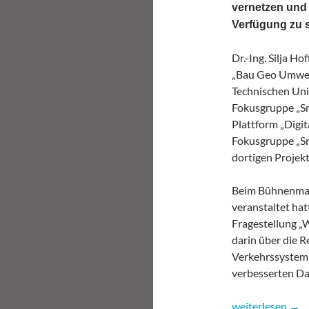
vernetzen und 
Verfügung zu s
Dr.-Ing. Silja H
„Bau Geo Umwelt
Technischen Uni
Fokusgruppe „Sma
Plattform „Digit
Fokusgruppe „Sma
dortigen Projek
Beim Bühnenmaga
veranstaltet hat
Fragestellung „W
darin über die R
Verkehrssystem 
verbesserten Da
Smart Data für i
weiterlesen
→