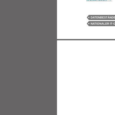
DATENBESTÄND
NATIONALER IT-G
Beitragsnavigatio