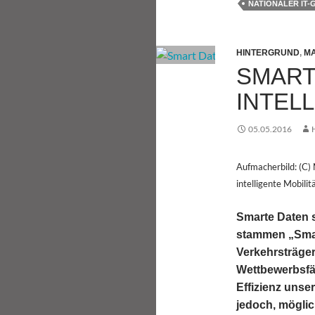
NATIONALER IT-
HINTERGRUND
,
MA
SMART
INTEL
05.05.2016
Aufmacherbild: (C)
intelligente Mobilit
Smarte Daten s
stammen „Smar
Verkehrsträge
Wettbewerbsfäh
Effizienz unse
jedoch, möglic