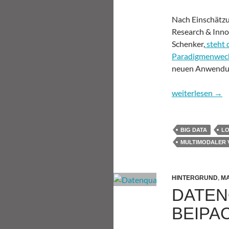
Nach Einschätzu
Research & Inno
Schenker,
steht 
Paradigmenwech
neuen Anwendun
Smarte Logistik
weiterlesen
→
BIG DATA
LO
MULTIMODALER 
HINTERGRUND
,
MA
DATEN
BEIPA