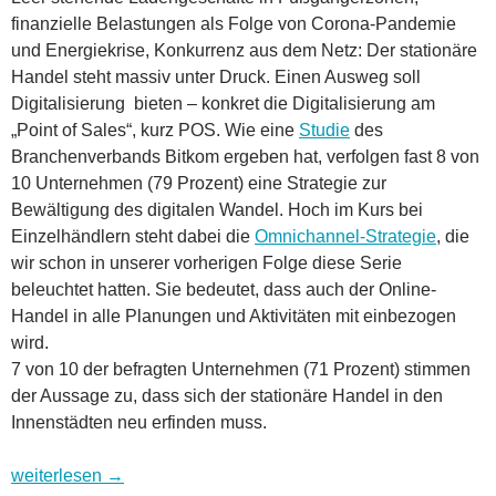
finanzielle Belastungen als Folge von Corona-Pandemie
und Energiekrise, Konkurrenz aus dem Netz: Der stationäre
Handel steht massiv unter Druck. Einen Ausweg soll
Digitalisierung bieten – konkret die Digitalisierung am
„Point of Sales“, kurz POS. Wie eine
Studie
des
Branchenverbands Bitkom ergeben hat, verfolgen fast 8 von
10 Unternehmen (79 Prozent) eine Strategie zur
Bewältigung des digitalen Wandel. Hoch im Kurs bei
Einzelhändlern steht dabei die
Omnichannel-Strategie
, die
wir schon in unserer vorherigen Folge diese Serie
beleuchtet hatten. Sie bedeutet, dass auch der Online-
Handel in alle Planungen und Aktivitäten mit einbezogen
wird.
7 von 10 der befragten Unternehmen (71 Prozent) stimmen
der Aussage zu, dass sich der stationäre Handel in den
Innenstädten neu erfinden muss.
Wohin geht es in Digitalien? Folge 16: Digitalisierung im E
weiterlesen
→