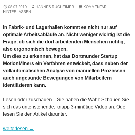
08.07.2019
HANNES RÜGHEIMER
KOMMENTAR
HINTERLASSEN
In Fabrik- und Lagerhallen kommt es nicht nur auf
optimale Arbeitsabläufe an. Nicht weniger wichtig ist die
Frage, ob sich die dort arbeitenden Menschen richtig,
also ergonomisch bewegen.
Um dies zu erkennen, hat das Dortmunder Startup
MotionMiners ein Verfahren entwickelt, dass neben der
vollautomatischen Analyse von manuellen Prozessen
auch ungesunde Bewegungen von Mitarbeitern
identifizieren kann.
Lesen oder zuschauen – Sie haben die Wahl: Schauen Sie
sich das untenstehende, knapp 3-minütige Video an. Oder
lesen Sie den Artikel darunter.
MotionMiners: Manuelle Prozesse und ungesunde Bewegung
weiterlesen
→