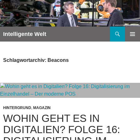
Zum
Inhalt
springen
Suchen
Intelligente Welt
PRIMÄR
MENÜ
Schlagwortarchiv: Beacons
HINTERGRUND
,
MAGAZIN
WOHIN GEHT ES IN
DIGITALIEN? FOLGE 16: