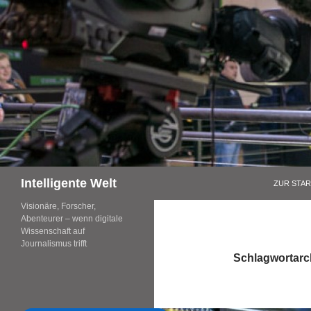
Zum
Inhalt
springen
Suchen
Intelligente Welt
ZUR STAR
Visionäre, Forscher,
Abenteurer – wenn digitale
Wissenschaft auf
Journalismus trifft
Schlagwortarc