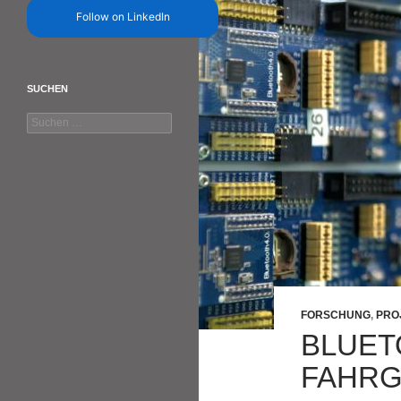
Follow on LinkedIn
SUCHEN
Suchen
nach:
FORSCHUNG
,
PRO
BLUET
FAHRG