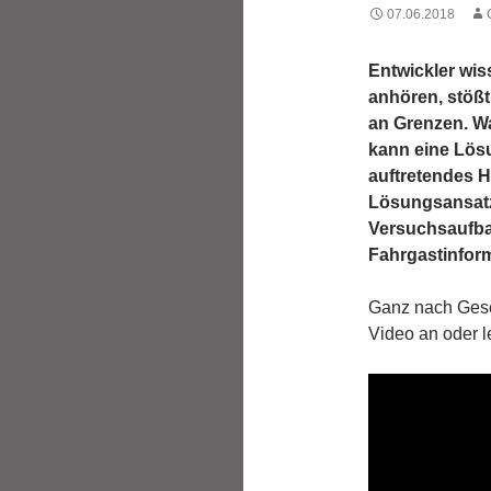
07.06.2018
Entwickler wis
anhören, stöß
an Grenzen. W
kann eine Lösu
auftretendes H
Lösungsansatz 
Versuchsaufb
Fahrgastinform
Ganz nach Gesc
Video an oder l