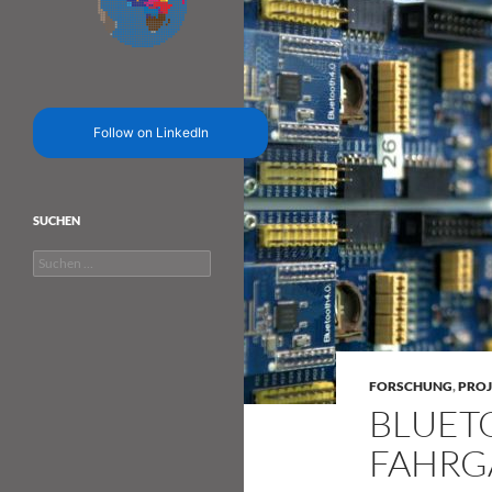
Follow on LinkedIn
SUCHEN
Suchen
nach:
FORSCHUNG
,
PROJ
BLUET
FAHRG