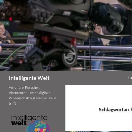
Zum
Inhalt
springen
Suchen
Intelligente Welt
ZU
Visionäre, Forscher,
Abenteurer – wenn digitale
Wissenschaft auf Journalismus
trifft
Schlagwortarch