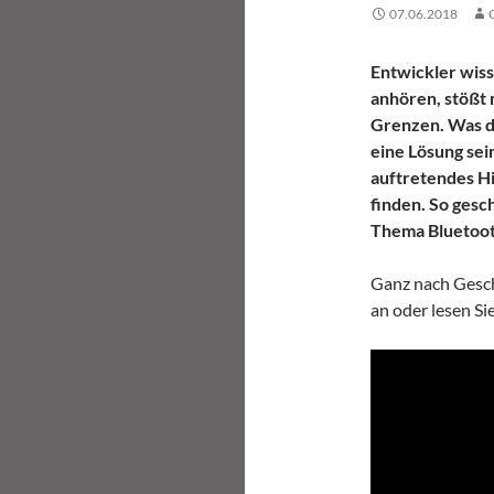
07.06.2018
Entwickler wiss
anhören, stößt
Grenzen. Was d
eine Lösung sein
auftretendes Hi
finden. So gesc
Thema Bluetoot
Ganz nach Gesch
an oder lesen Si