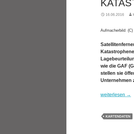
KATAS
16.06.2016
Aufmacherbild: (C
Satellitenfern
Katastrophenei
Lagebeurteilun
wie die GAF (
stellen sie öff
Unternehmen z
Satellitendaten
weiterlesen
→
KARTENDATEN