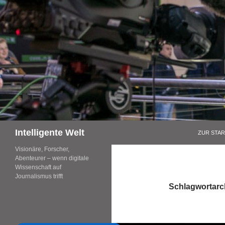
Zum
Inhalt
springen
Suchen
Intelligente Welt
ZUR STAR
Visionäre, Forscher,
Abenteurer – wenn digitale
Wissenschaft auf
Journalismus trifft
Schlagwortarch