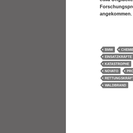
Forschungspro
angekommen.
BMW
CHEMI
EINSATZKRÄFTE
KATASTROPHE
NOVATO
PR
RETTUNGSKRÄF
WALDBRAND