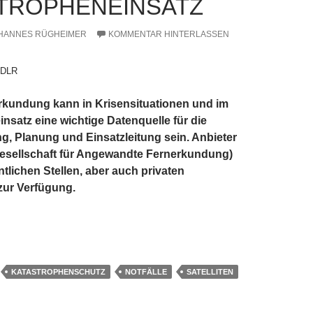
TROPHENEINSATZ
HANNES RÜGHEIMER
KOMMENTAR HINTERLASSEN
) DLR
erkundung kann in Krisensituationen und im
nsatz eine wichtige Datenquelle für die
g, Planung und Einsatzleitung sein. Anbieter
Gesellschaft für Angewandte Fernerkundung)
entlichen Stellen, aber auch privaten
ur Verfügung.
 als Helfer im Katastropheneinsatz
KATASTROPHENSCHUTZ
NOTFÄLLE
SATELLITEN