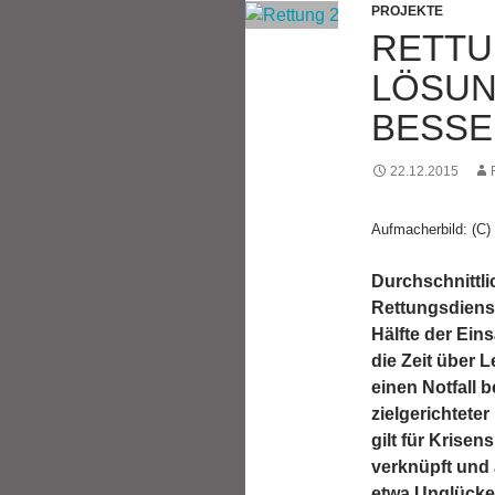
PROJEKTE
RETTU
LÖSUN
BESSE
22.12.2015
Aufmacherbild: (C)
Durchschnittli
Rettungsdienst
Hälfte der Eins
die Zeit über 
einen Notfall 
zielgerichtete
gilt für Krise
verknüpft und 
etwa Unglücke