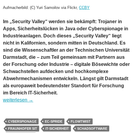
Aufmacherbild: (C) Yuri Samoilov via Flickr,
CCBY
Im „Security Valley“ werden sie bekämpft: Trojaner in
Apps, Sicherheitslücken in Java oder Cyberspionage in
Industrieanlagen. Doch dieses „Security Valley“ liegt
nicht in Kalifornien, sondern mitten in Deutschland. Es
sind die Wissenschaftler an der Technischen Universität
Darmstadt, die – zum Teil gemeinsam mit Partnern aus
der Forschung oder Industrie – digitale Bösewichte oder
Schwachstellen aufdecken und hochkomplexe
Abwehrmechanismen entwickeln. Längst gilt Darmstadt
als europaweit bedeutendster Standort für Forschung
im Bereich IT-Sicherheit.
Zentren der IT-Forschung: das Mekka der IT-Sicherheit heißt 
weiterlesen
→
CYBERSPIONAGE
EC-SPRIDE
FLOWTWIST
FRAUNHOFER SIT
IT-SICHERHEIT
SCHADSOFTWARE