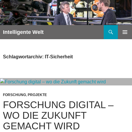
Zum
Inhalt
springen
Suchen
Intelligente Welt
PRIMÄR
MENÜ
Schlagwortarchiv: IT-Sicherheit
FORSCHUNG
,
PROJEKTE
FORSCHUNG DIGITAL –
WO DIE ZUKUNFT
GEMACHT WIRD