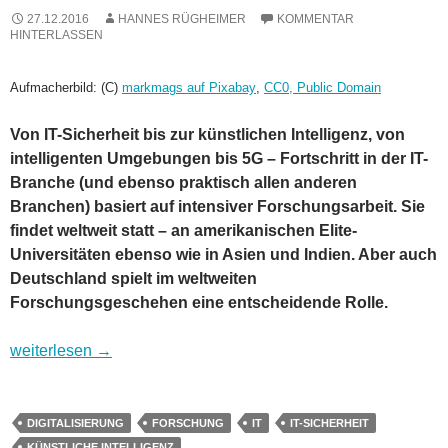
27.12.2016
HANNES RÜGHEIMER
KOMMENTAR
HINTERLASSEN
Aufmacherbild: (C)
markmags auf Pixabay
,
CC0, Public Domain
Von IT-Sicherheit bis zur künstlichen Intelligenz, von
intelligenten Umgebungen bis 5G – Fortschritt in der IT-
Branche (und ebenso praktisch allen anderen
Branchen) basiert auf intensiver Forschungsarbeit. Sie
findet weltweit statt – an amerikanischen Elite-
Universitäten ebenso wie in Asien und Indien. Aber auch
Deutschland spielt im weltweiten
Forschungsgeschehen eine entscheidende Rolle.
Forschung digital – wo die Zukunft gemacht wird
weiterlesen
→
DIGITALISIERUNG
FORSCHUNG
IT
IT-SICHERHEIT
KÜNSTLICHE INTELLIGENZ