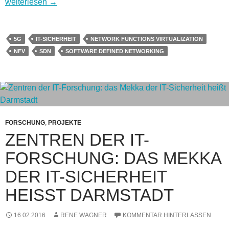
Software Defined Networking – Forschung zur nächsten Gene
weiterlesen
→
5G
IT-SICHERHEIT
NETWORK FUNCTIONS VIRTUALIZATION
NFV
SDN
SOFTWARE DEFINED NETWORKING
FORSCHUNG
,
PROJEKTE
ZENTREN DER IT-
FORSCHUNG: DAS MEKKA
DER IT-SICHERHEIT
HEISST DARMSTADT
16.02.2016
RENE WAGNER
KOMMENTAR HINTERLASSEN