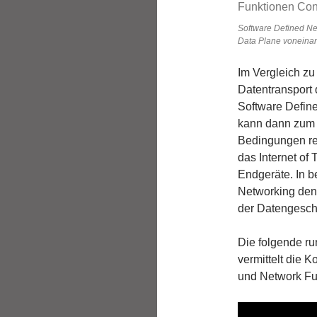
Software Defined Ne
Data Plane voneina
Im Vergleich zu
Datentransport 
Software Define
kann dann zum 
Bedingungen rea
das Internet of
Endgeräte. In 
Networking den 
der Datengeschw
Die folgende ru
vermittelt die 
und Network Fun