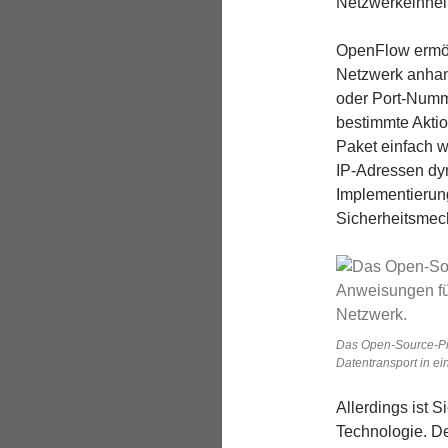
Netzwerkeinheit
OpenFlow ermög
Netzwerk anhan
oder Port-Numme
bestimmte Akti
Paket einfach w
IP-Adressen dy
Implementierung
Sicherheitsmec
Das Open-Source-Pr
Datentransport in e
Allerdings ist 
Technologie. De