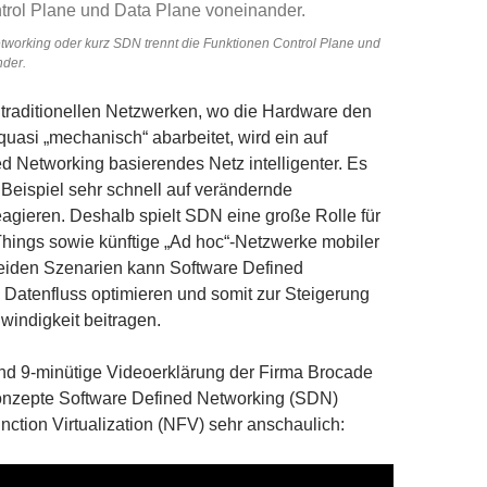
tworking oder kurz SDN trennt die Funktionen Control Plane und
nder.
 traditionellen Netzwerken, wo die Hardware den
quasi „mechanisch“ abarbeitet, wird ein auf
d Networking basierendes Netz intelligenter. Es
Beispiel sehr schnell auf verändernde
gieren. Deshalb spielt SDN eine große Rolle für
 Things sowie künftige „Ad hoc“-Netzwerke mobiler
beiden Szenarien kann Software Defined
Datenfluss optimieren und somit zur Steigerung
indigkeit beitragen.
nd 9-minütige Videoerklärung der Firma Brocade
Konzepte Software Defined Networking (SDN)
ction Virtualization (NFV) sehr anschaulich: