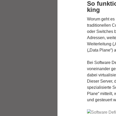
So funkti
king
Worum geht es 
traditionellen
oder Switches b
Adressen, weiter
Weiterleitung (
(„Data Plane“) 
Bei Software D
voneinander gel
dabei virtualisi
Dieser Server, d
spezialisierte 
Plane“ mitteilt
und gesteuert w