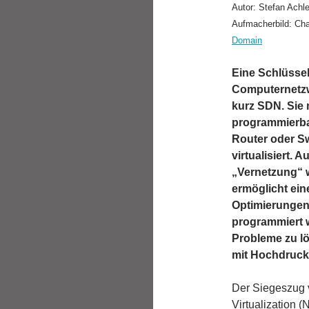
Autor: Stefan Achle
Aufmacherbild: Cha
Domain
Eine Schlüssel
Computernetzw
kurz SDN. Sie
programmierbar
Router oder S
virtualisiert.
„Vernetzung“ 
ermöglicht ein
Optimierungen
programmiert w
Probleme zu lö
mit Hochdruck 
Der Siegeszug 
Virtualization 