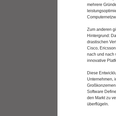
mehrere Gründe:
leistungsoptimi
Computernetzw
Zum anderen gib
Hintergrund: D
drastischen Ver
Cisco, Ericsson
nach und nach 
innovative Plat
Diese Entwicklu
Unternehmen, i
Großkonzernen z
Software Defin
den Markt zu ve
überflügeln.