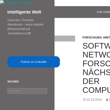
Zum
Inhalt
Suchen
Intelligente Welt
ZUR STAR
springen
Visionäre, Forscher,
Abenteurer – wenn digitale
Wissenschaft auf
Journalismus trifft
FORSCHUNG
,
HIN
SOFTW
NETWO
FORSC
Follow on LinkedIn
NÄCHS
DER
SUCHEN
COMP
Suchen
nach:
03.10.2016