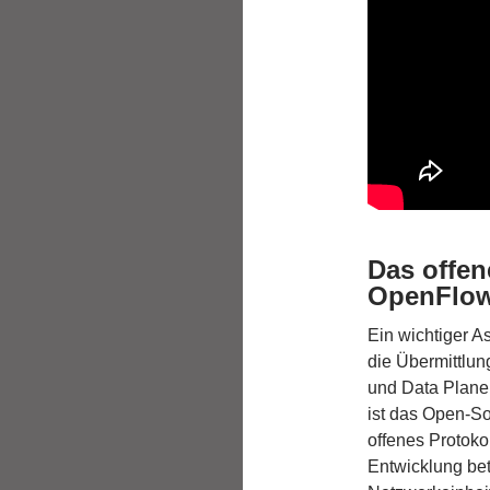
Das offen
OpenFlo
Ein wichtiger A
die Übermittlun
und Data Plane.
ist das Open-S
offenes Protoko
Entwicklung bet